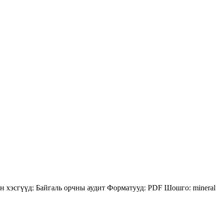
н хэсгүүд:
Байгаль орчны аудит
Форматууд:
PDF
Шошго:
mineral