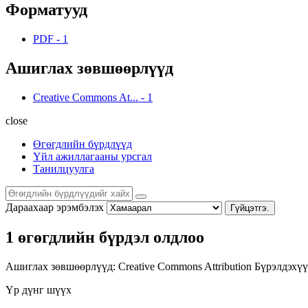
Форматууд
PDF
-
1
Ашиглах зөвшөөрлүүд
Creative Commons At...
-
1
close
Өгөгдлийн бүрдлүүд
Үйл ажиллагааны урсгал
Танилцуулга
Дараахаар эрэмбэлэх
Гүйцэтгэ.
1 өгөгдлийн бүрдэл олдлоо
Ашиглах зөвшөөрлүүд:
Creative Commons Attribution
Бүрэлдэхүү
Үр дүнг шүүх