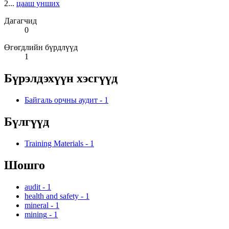
2...
цааш унших
Дагагчид
0
Өгөгдлийн бүрдлүүд
1
Бүрэлдэхүүн хэсгүүд
Байгаль орчны аудит
-
1
Бүлгүүд
Training Materials
-
1
Шошго
audit
-
1
health and safety
-
1
mineral
-
1
mining
-
1