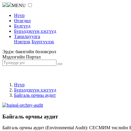
MENU
Нүүр
Өгөгдөл
Бүлгүүд
Бүрэлдэхүүн хэсгүүд
Танилцуулга
Нэвтрэх
Бүртгүүлэх
Эрдэс баялгийн боловсрол
Мэдлэгийн Портал
Нүүр
Бүрэлдэхүүн хэсгүүд
Байгаль орчны аудит
Байгаль орчны аудит
Байгаль орчны аудит (Environmental Audit): СЕСМИМ төслийн 