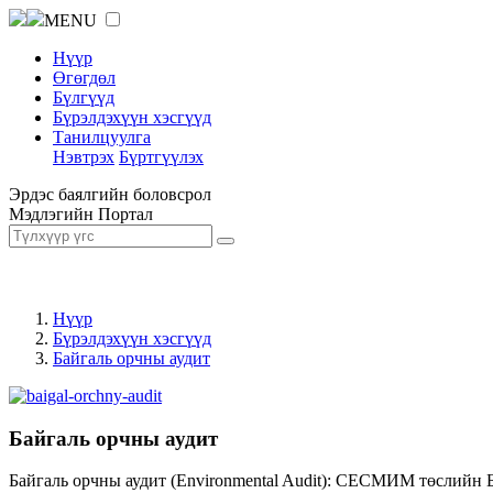
MENU
Нүүр
Өгөгдөл
Бүлгүүд
Бүрэлдэхүүн хэсгүүд
Танилцуулга
Нэвтрэх
Бүртгүүлэх
Эрдэс баялгийн боловсрол
Мэдлэгийн Портал
Нүүр
Бүрэлдэхүүн хэсгүүд
Байгаль орчны аудит
Байгаль орчны аудит
Байгаль орчны аудит (Environmental Audit): СЕСМИМ төслийн 