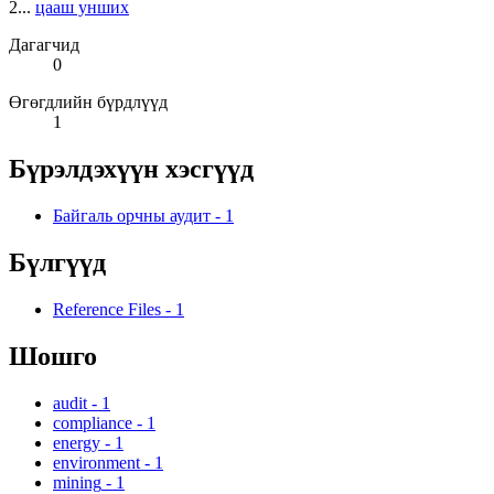
2...
цааш унших
Дагагчид
0
Өгөгдлийн бүрдлүүд
1
Бүрэлдэхүүн хэсгүүд
Байгаль орчны аудит
-
1
Бүлгүүд
Reference Files
-
1
Шошго
audit
-
1
compliance
-
1
energy
-
1
environment
-
1
mining
-
1