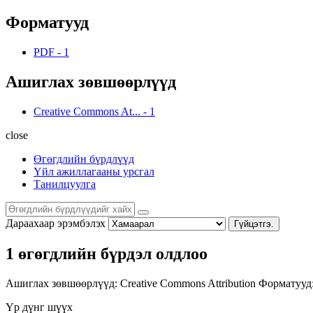
Форматууд
PDF
-
1
Ашиглах зөвшөөрлүүд
Creative Commons At...
-
1
close
Өгөгдлийн бүрдлүүд
Үйл ажиллагааны урсгал
Танилцуулга
Дараахаар эрэмбэлэх
Гүйцэтгэ.
1 өгөгдлийн бүрдэл олдлоо
Ашиглах зөвшөөрлүүд:
Creative Commons Attribution
Форматууд
Үр дүнг шүүх