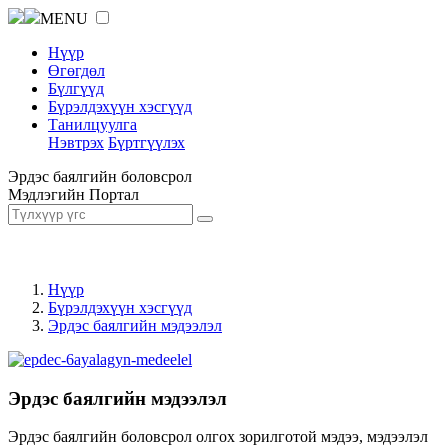
MENU
Нүүр
Өгөгдөл
Бүлгүүд
Бүрэлдэхүүн хэсгүүд
Танилцуулга
Нэвтрэх
Бүртгүүлэх
Эрдэс баялгийн боловсрол
Мэдлэгийн Портал
Нүүр
Бүрэлдэхүүн хэсгүүд
Эрдэс баялгийн мэдээлэл
Эрдэс баялгийн мэдээлэл
Эрдэс баялгийн боловсрол олгох зорилготой мэдээ, мэдээлэл