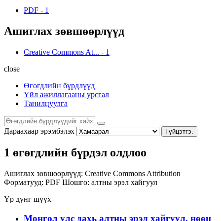
PDF
-
1
Ашиглах зөвшөөрлүүд
Creative Commons At...
-
1
close
Өгөгдлийн бүрдлүүд
Үйл ажиллагааны урсгал
Танилцуулга
Дараахаар эрэмбэлэх
Гүйцэтгэ.
1 өгөгдлийн бүрдэл олдлоо
Ашиглах зөвшөөрлүүд:
Creative Commons Attribution
Форматууд:
PDF
Шошго:
алтны эрэл хайгуул
Үр дүнг шүүх
Монгол улс дахь алтны эрэл хайгуул, нөөц