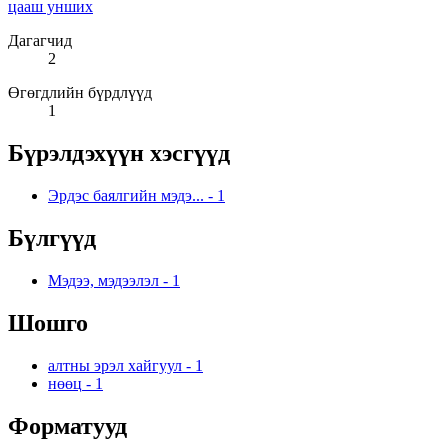
цааш унших
Дагагчид
2
Өгөгдлийн бүрдлүүд
1
Бүрэлдэхүүн хэсгүүд
Эрдэс баялгийн мэдэ...
-
1
Бүлгүүд
Мэдээ, мэдээлэл
-
1
Шошго
алтны эрэл хайгуул
-
1
нөөц
-
1
Форматууд