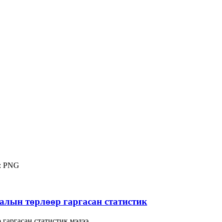
:
PNG
лын төрлөөр гаргасан статистик
гаргасан статистик мэдээ