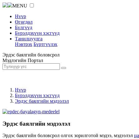
MENU
Нүүр
Өгөгдөл
Бүлгүүд
Бүрэлдэхүүн хэсгүүд
Танилцуулга
Нэвтрэх
Бүртгүүлэх
Эрдэс баялгийн боловсрол
Мэдлэгийн Портал
Нүүр
Бүрэлдэхүүн хэсгүүд
Эрдэс баялгийн мэдээлэл
Эрдэс баялгийн мэдээлэл
Эрдэс баялгийн боловсрол олгох зорилготой мэдээ, мэдээлэл
ц