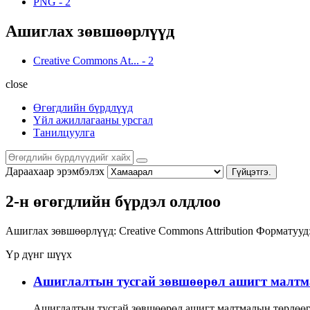
PNG
-
2
Ашиглах зөвшөөрлүүд
Creative Commons At...
-
2
close
Өгөгдлийн бүрдлүүд
Үйл ажиллагааны урсгал
Танилцуулга
Дараахаар эрэмбэлэх
Гүйцэтгэ.
2-н өгөгдлийн бүрдэл олдлоо
Ашиглах зөвшөөрлүүд:
Creative Commons Attribution
Форматууд
Үр дүнг шүүх
Ашиглалтын тусгай зөвшөөрөл ашигт малтма
Ашиглалтын тусгай зөвшөөрөл ашигт малтмалын төрлөөр 