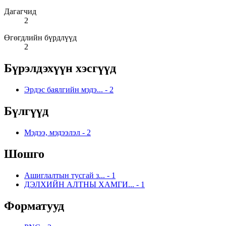
Дагагчид
2
Өгөгдлийн бүрдлүүд
2
Бүрэлдэхүүн хэсгүүд
Эрдэс баялгийн мэдэ...
-
2
Бүлгүүд
Мэдээ, мэдээлэл
-
2
Шошго
Ашиглалтын тусгай з...
-
1
ДЭЛХИЙН АЛТНЫ ХАМГИ...
-
1
Форматууд