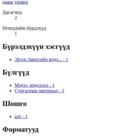
цааш унших
Дагагчид
2
Өгөгдлийн бүрдлүүд
1
Бүрэлдэхүүн хэсгүүд
Эрдэс баялгийн мэдэ...
-
1
Бүлгүүд
Мэдээ, мэдээлэл
-
1
Сургалтын материал
-
1
Шошго
алт
-
1
Форматууд