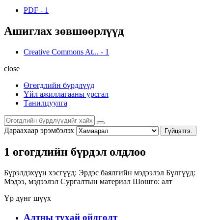
PDF
-
1
Ашиглах зөвшөөрлүүд
Creative Commons At...
-
1
close
Өгөгдлийн бүрдлүүд
Үйл ажиллагааны урсгал
Танилцуулга
Дараахаар эрэмбэлэх
Гүйцэтгэ.
1 өгөгдлийн бүрдэл олдлоо
Бүрэлдэхүүн хэсгүүд:
Эрдэс баялгийн мэдээлэл
Бүлгүүд:
Мэдээ, мэдээлэл
Сургалтын материал
Шошго:
алт
Үр дүнг шүүх
Алтны тухай ойлголт