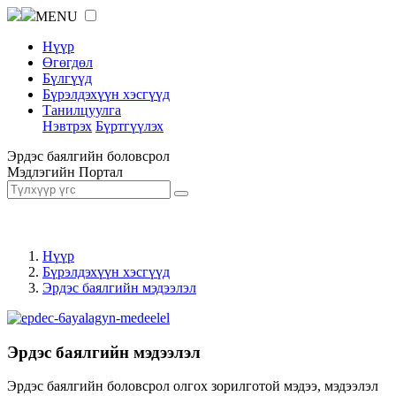
MENU
Нүүр
Өгөгдөл
Бүлгүүд
Бүрэлдэхүүн хэсгүүд
Танилцуулга
Нэвтрэх
Бүртгүүлэх
Эрдэс баялгийн боловсрол
Мэдлэгийн Портал
Нүүр
Бүрэлдэхүүн хэсгүүд
Эрдэс баялгийн мэдээлэл
Эрдэс баялгийн мэдээлэл
Эрдэс баялгийн боловсрол олгох зорилготой мэдээ, мэдээлэл