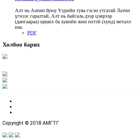
Алт нь Аurum буюу Үүрийн туяа гэсэн утгатай Латин
үгнээс гаралтай. Алт нь байгаль дээр цэврээр
(дангаараа) орших ба хувийн жин ихтэй (хүнд) металл
юм.
PDF
Холбоо барих
Хаяг: Ашигт малтмал, газрын тосны газар, Монгол Улс, Улаанбаатар хот
15170, Чингэлтэй дүүрэг, Барилгачдын талбай-3, Засгийн газрын XII байр,
баруун жигүүр
Факс: 976-11-310370
Вэб админ: 976-51-263915
Цахим шуудан: info@mrpam.gov.mn
Copyright © 2018 АМГТГ