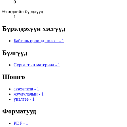
0
Өгөгдлийн бүрдлүүд
1
Бүрэлдэхүүн хэсгүүд
Байгаль орчинд нөлө...
-
1
Бүлгүүд
Сургалтын материал
-
1
Шошго
assessment
-
1
жуулчлалын
-
1
үнэлгээ
-
1
Форматууд
PDF
-
1