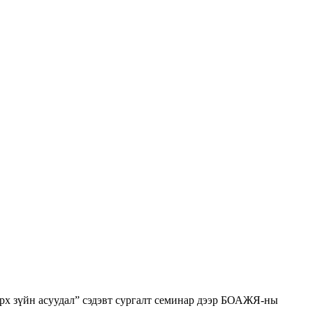
рх зүйн асуудал” сэдэвт сургалт семинар дээр БОАЖЯ-ны