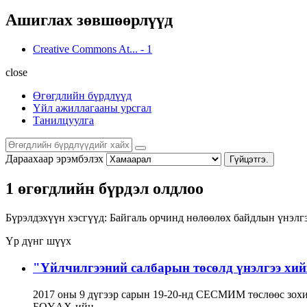
Ашиглах зөвшөөрлүүд
Creative Commons At...
-
1
close
Өгөгдлийн бүрдлүүд
Үйл ажиллагааны урсгал
Танилцуулга
Дараахаар эрэмбэлэх
Гүйцэтгэ.
1 өгөгдлийн бүрдэл олдлоо
Бүрэлдэхүүн хэсгүүд:
Байгаль орчинд нөлөөлөх байдлын үнэлг
Үр дүнг шүүх
"Үйлчилгээний салбарын төсөлд үнэлгээ хийхэ
2017 оны 9 дүгээр сарын 19-20-нд СЕСМИМ төслөөс зохи
БОҮАХ-ийн...