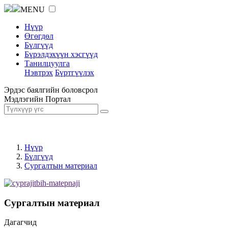
MENU
Нүүр
Өгөгдөл
Бүлгүүд
Бүрэлдэхүүн хэсгүүд
Танилцуулга
Нэвтрэх
Бүртгүүлэх
Эрдэс баялгийн боловсрол
Мэдлэгийн Портал
Нүүр
Бүлгүүд
Сургалтын материал
Сургалтын материал
Дагагчид