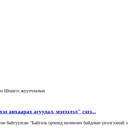
ээ
Шошго:
жуулчлалын
д анхаарах асуудал, мэдээлэл" сэдэ...
он байгуулсан “Байгаль орчинд нөлөөлөх байдлын үнэлгээний э