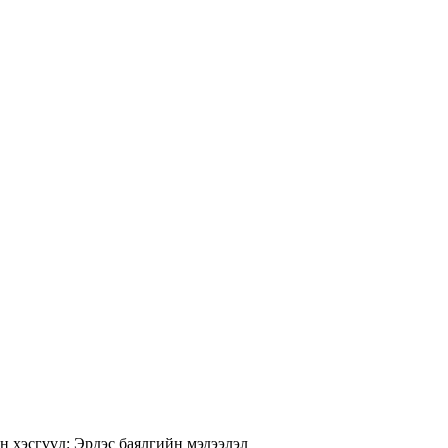
н хэсгүүд:
Эрдэс баялгийн мэдээлэл