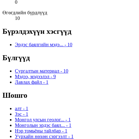
0
Өгөгдлийн бүрдлүүд
10
Бүрэлдэхүүн хэсгүүд
Эрдэс баялгийн мэдэ...
-
10
Бүлгүүд
Сургалтын материал
-
10
Мэдээ, мэдээлэл
-
9
Лавлах файл
-
1
Шошго
алт
-
1
Зэс
-
1
Монгол улсын геолог...
-
1
Монголын эрдэс баял...
-
1
Нэр томьёны тайлбар
-
1
Уурхайн нөхөн сэргээлт
-
1