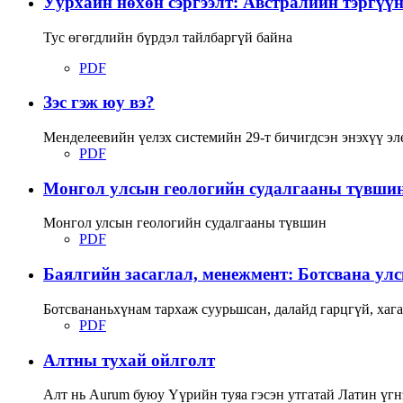
Уурхайн нөхөн сэргээлт: Австралийн тэргүү
Тус өгөгдлийн бүрдэл тайлбаргүй байна
PDF
Зэс гэж юу вэ?
Менделеевийн үелэх системийн 29-т бичигдсэн энэхүү эле
PDF
Монгол улсын геологийн судалгааны түвши
Монгол улсын геологийн судалгааны түвшин
PDF
Баялгийн засаглал, менежмент: Ботсвана ул
Ботсвананьхүнам тархаж суурьшсан, далайд гарцгүй, хаг
PDF
Алтны тухай ойлголт
Алт нь Аurum буюу Үүрийн туяа гэсэн утгатай Латин үгнэ