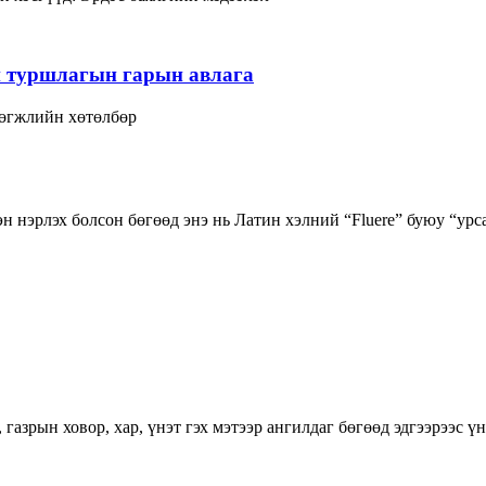
н туршлагын гарын авлага
 хөгжлийн хөтөлбөр
н нэрлэх болсон бөгөөд энэ нь Латин хэлний “Fluere” буюу “урса
азрын ховор, хар, үнэт гэх мэтээр ангилдаг бөгөөд эдгээрээс үн