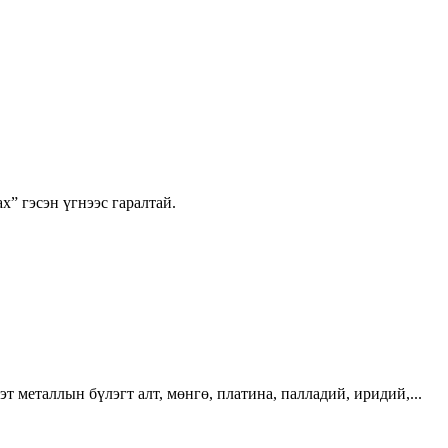
х” гэсэн үгнээс гаралтай.
эт металлын бүлэгт алт, мөнгө, платина, палладий, иридий,...