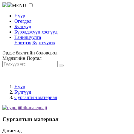
MENU
Нүүр
Өгөгдөл
Бүлгүүд
Бүрэлдэхүүн хэсгүүд
Танилцуулга
Нэвтрэх
Бүртгүүлэх
Эрдэс баялгийн боловсрол
Мэдлэгийн Портал
Нүүр
Бүлгүүд
Сургалтын материал
Сургалтын материал
Дагагчид