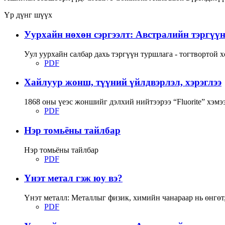
Үр дүнг шүүх
Уурхайн нөхөн сэргээлт: Австралийн тэргүү
Уул уурхайн салбар дахь тэргүүн туршлага - тогтвортой
PDF
Хайлуур жонш, түүний үйлдвэрлэл, хэрэглээ
1868 оны үеэс жоншийг дэлхий нийтээрээ “Fluorite” хэмээ
PDF
Нэр томьёны тайлбар
Нэр томьёны тайлбар
PDF
Үнэт метал гэж юу вэ?
Үнэт металл: Металлыг физик, химийн чанараар нь өнгөт, г
PDF