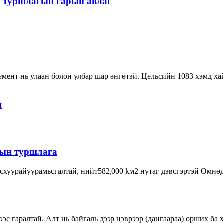
н туршлагын гарын авлаг
мент нь улаан болон улбар шар өнгөтэй. Цельсийн 1083 хэмд хайл
н
сын туршлага
асхуурайуурамьсгалтай, нийт582,000 kм2 нутаг дэвсгэртэй Өмн
эс гаралтай. Алт нь байгаль дээр цэврээр (дангаараа) орших ба 