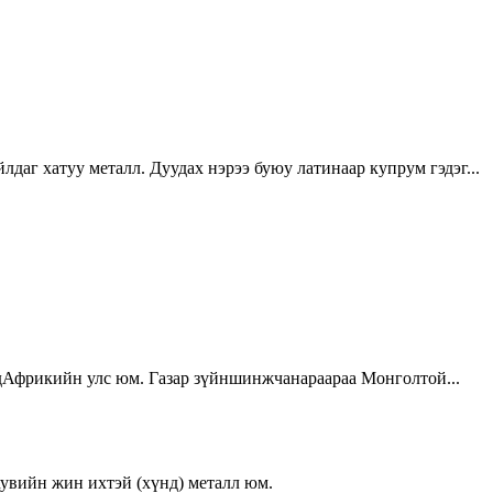
даг хатуу металл. Дуудах нэрээ буюу латинаар купрум гэдэг...
өдАфрикийн улс юм. Газар зүйншинжчанараараа Монголтой...
хувийн жин ихтэй (хүнд) металл юм.