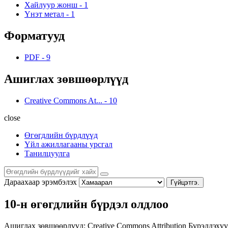
Хайлуур жонш
-
1
Үнэт метал
-
1
Форматууд
PDF
-
9
Ашиглах зөвшөөрлүүд
Creative Commons At...
-
10
close
Өгөгдлийн бүрдлүүд
Үйл ажиллагааны урсгал
Танилцуулга
Дараахаар эрэмбэлэх
Гүйцэтгэ.
10-н өгөгдлийн бүрдэл олдлоо
Ашиглах зөвшөөрлүүд:
Creative Commons Attribution
Бүрэлдэхүү