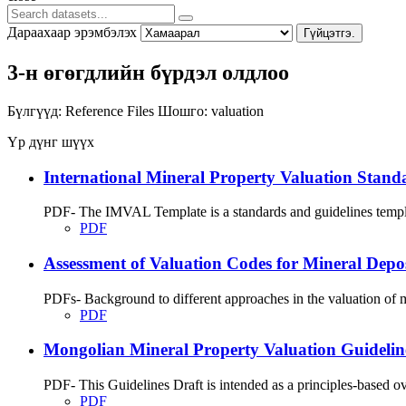
Дараахаар эрэмбэлэх
Гүйцэтгэ.
3-н өгөгдлийн бүрдэл олдлоо
Бүлгүүд:
Reference Files
Шошго:
valuation
Үр дүнг шүүх
International Mineral Property Valuation Stan
PDF- The IMVAL Template is a standards and guidelines templat
PDF
Assessment of Valuation Codes for Mineral Depos
PDFs- Background to different approaches in the valuation of m
PDF
Mongolian Mineral Property Valuation Guidel
PDF- This Guidelines Draft is intended as a principles-based ov
PDF