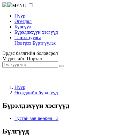
MENU
Нүүр
Өгөгдөл
Бүлгүүд
Бүрэлдэхүүн хэсгүүд
Танилцуулга
Нэвтрэх
Бүртгүүлэх
Эрдэс баялгийн боловсрол
Мэдлэгийн Портал
Нүүр
Өгөгдлийн бүрдлүүд
Бүрэлдэхүүн хэсгүүд
Тусгай зөвшөөрөл
-
3
Бүлгүүд