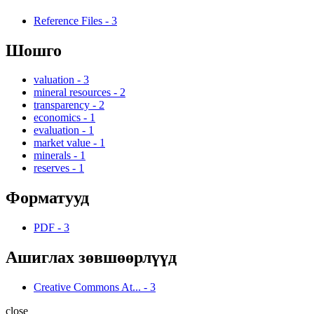
Reference Files
-
3
Шошго
valuation
-
3
mineral resources
-
2
transparency
-
2
economics
-
1
evaluation
-
1
market value
-
1
minerals
-
1
reserves
-
1
Форматууд
PDF
-
3
Ашиглах зөвшөөрлүүд
Creative Commons At...
-
3
close