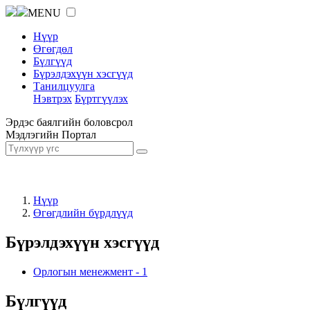
MENU
Нүүр
Өгөгдөл
Бүлгүүд
Бүрэлдэхүүн хэсгүүд
Танилцуулга
Нэвтрэх
Бүртгүүлэх
Эрдэс баялгийн боловсрол
Мэдлэгийн Портал
Нүүр
Өгөгдлийн бүрдлүүд
Бүрэлдэхүүн хэсгүүд
Орлогын менежмент
-
1
Бүлгүүд