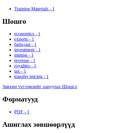
Training Materials
-
1
Шошго
economics
-
1
exports
-
1
farm-out
-
1
investment
-
1
mining
-
1
revenue
-
1
royalties
-
1
tax
-
1
transfer pricing
-
1
Зөвхөн түгээмлийг харуулах Шошго
Форматууд
PDF
-
1
Ашиглах зөвшөөрлүүд