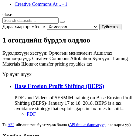
Creative Commons At...
-
1
close
Дараахаар эрэмбэлэх
Гүйцэтгэ.
1 өгөгдлийн бүрдэл олдлоо
Бүрэлдэхүүн хэсгүүд:
Орлогын менежмент
Ашиглах
зөвшөөрлүүд:
Creative Commons Attribution
Бүлгүүд:
Training
Materials
Шошго:
transfer pricing
royalties
tax
Үр дүнг шүүх
Base Erosion Profit Shifting (BEPS)
PDFs and Videos of SESMIM training on Base Erosion Profit
Shifting (BEPS)- January 17 to 18, 2018. BEPS is a tax
avoidance strategy that exploits gaps in tax rules to shift...
PDF
Та
API
-ийг ашиглан бүртгүүлж болно (
API бичиг баримтууд
-ээс харна уу).