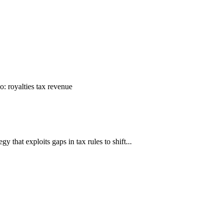
о:
royalties
tax
revenue
hat exploits gaps in tax rules to shift...
ун жигүүр