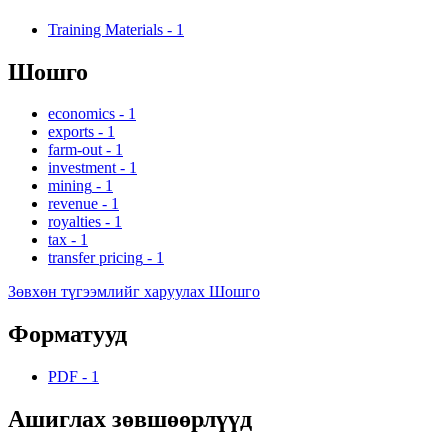
Training Materials
-
1
Шошго
economics
-
1
exports
-
1
farm-out
-
1
investment
-
1
mining
-
1
revenue
-
1
royalties
-
1
tax
-
1
transfer pricing
-
1
Зөвхөн түгээмлийг харуулах Шошго
Форматууд
PDF
-
1
Ашиглах зөвшөөрлүүд