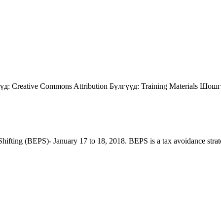
үд:
Creative Commons Attribution
Бүлгүүд:
Training Materials
Шошг
ting (BEPS)- January 17 to 18, 2018. BEPS is a tax avoidance strategy t
5170, Чингэлтэй дүүрэг, Барилгачдын талбай-3, Засгийн газрын XII байр, бару