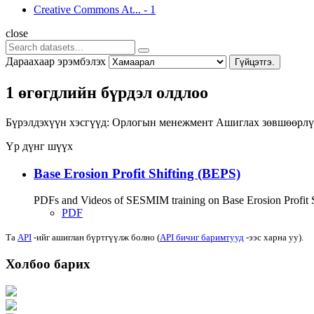
Creative Commons At...
-
1
close
Дараахаар эрэмбэлэх
Гүйцэтгэ.
1 өгөгдлийн бүрдэл олдлоо
Бүрэлдэхүүн хэсгүүд:
Орлогын менежмент
Ашиглах зөвшөөрлү
Үр дүнг шүүх
Base Erosion Profit Shifting (BEPS)
PDFs and Videos of SESMIM training on Base Erosion Profit Shif
PDF
Та
API
-ийг ашиглан бүртгүүлж болно (
API бичиг баримтууд
-ээс харна уу).
Холбоо барих
Хаяг: Ашигт малтмал, газрын тосны газар, Монгол Улс, Улаанбаатар хот 1
Факс: 976-11-310370