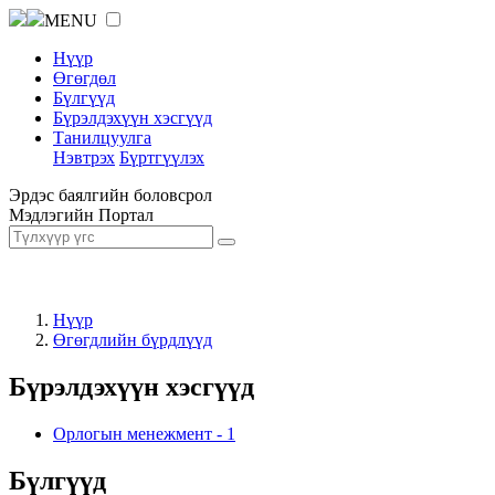
MENU
Нүүр
Өгөгдөл
Бүлгүүд
Бүрэлдэхүүн хэсгүүд
Танилцуулга
Нэвтрэх
Бүртгүүлэх
Эрдэс баялгийн боловсрол
Мэдлэгийн Портал
Нүүр
Өгөгдлийн бүрдлүүд
Бүрэлдэхүүн хэсгүүд
Орлогын менежмент
-
1
Бүлгүүд