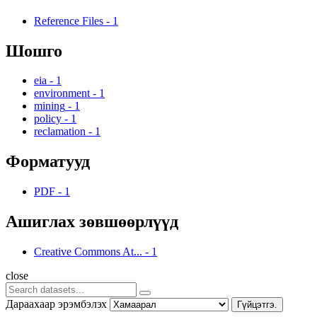
Reference Files
-
1
Шошго
eia
-
1
environment
-
1
mining
-
1
policy
-
1
reclamation
-
1
Форматууд
PDF
-
1
Ашиглах зөвшөөрлүүд
Creative Commons At...
-
1
close
Дараахаар эрэмбэлэх
Гүйцэтгэ.