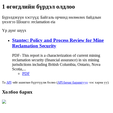
1 өгөгдлийн бүрдэл олдлоо
Бүрэлдэхүүн хэсгүүд:
Байгаль орчинд нөлөөлөх байдлын
үнэлгээ
Шошго:
reclamation
eia
Үр дүнг шүүх
Stantec: Policy and Process Review for Mine
Reclamation Security
PDF- This report is a characterization of current mining
reclamation security (financial assurance) in six mining
jurisdictions including British Columbia, Ontario, Nova
Scotia,...
PDF
Та
API
-ийг ашиглан бүртгүүлж болно (
API бичиг баримтууд
-ээс харна уу).
Холбоо барих
Хаяг: Ашигт малтмал, газрын тосны газар, Монгол Улс, Улаанбаатар хот
15170, Чингэлтэй дүүрэг, Барилгачдын талбай-3, Засгийн газрын XII байр,
баруун жигүүр