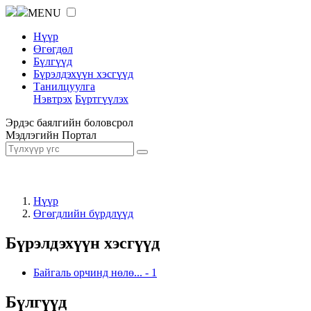
MENU
Нүүр
Өгөгдөл
Бүлгүүд
Бүрэлдэхүүн хэсгүүд
Танилцуулга
Нэвтрэх
Бүртгүүлэх
Эрдэс баялгийн боловсрол
Мэдлэгийн Портал
Нүүр
Өгөгдлийн бүрдлүүд
Бүрэлдэхүүн хэсгүүд
Байгаль орчинд нөлө...
-
1
Бүлгүүд