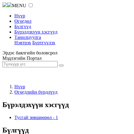
MENU
Нүүр
Өгөгдөл
Бүлгүүд
Бүрэлдэхүүн хэсгүүд
Танилцуулга
Нэвтрэх
Бүртгүүлэх
Эрдэс баялгийн боловсрол
Мэдлэгийн Портал
Нүүр
Өгөгдлийн бүрдлүүд
Бүрэлдэхүүн хэсгүүд
Тусгай зөвшөөрөл
-
1
Бүлгүүд