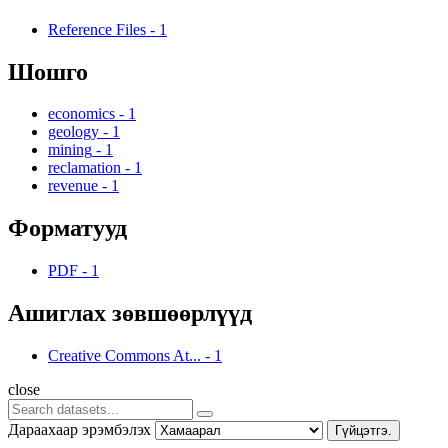
Reference Files
-
1
Шошго
economics
-
1
geology
-
1
mining
-
1
reclamation
-
1
revenue
-
1
Форматууд
PDF
-
1
Ашиглах зөвшөөрлүүд
Creative Commons At...
-
1
close
Дараахаар эрэмбэлэх
Гүйцэтгэ.