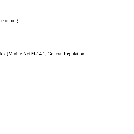
nue
mining
wick (Mining Act M-14.1, General Regulation...
ун жигүүр