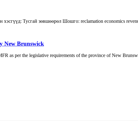
н хэсгүүд:
Тусгай зөвшөөрөл
Шошго:
reclamation
economics
reve
udy New Brunswick
a MFR as per the legislative requirements of the province of New Bruns
5170, Чингэлтэй дүүрэг, Барилгачдын талбай-3, Засгийн газрын XII байр, бару