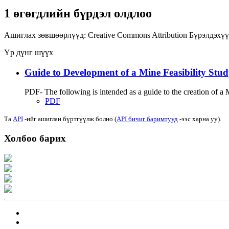
1 өгөгдлийн бүрдэл олдлоо
Ашиглах зөвшөөрлүүд:
Creative Commons Attribution
Бүрэлдэхүү
Үр дүнг шүүх
Guide to Development of a Mine Feasibility St
PDF- The following is intended as a guide to the creation of 
PDF
Та
API
-ийг ашиглан бүртгүүлж болно (
API бичиг баримтууд
-ээс харна уу).
Холбоо барих
Хаяг: Ашигт малтмал, газрын тосны газар, Монгол Улс, Улаанбаатар хот 1
Факс: 976-11-310370
Вэб админ: 976-51-263915
Цахим шуудан: info@mrpam.gov.mn