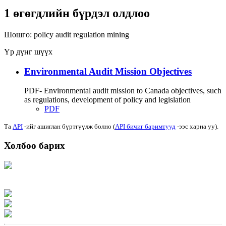
1 өгөгдлийн бүрдэл олдлоо
Шошго:
policy
audit
regulation
mining
Үр дүнг шүүх
Environmental Audit Mission Objectives
PDF- Environmental audit mission to Canada objectives, such
as regulations, development of policy and legislation
PDF
Та
API
-ийг ашиглан бүртгүүлж болно (
API бичиг баримтууд
-ээс харна уу).
Холбоо барих
Хаяг: Ашигт малтмал, газрын тосны газар, Монгол Улс, Улаанбаатар хот
15170, Чингэлтэй дүүрэг, Барилгачдын талбай-3, Засгийн газрын XII байр,
баруун жигүүр
Факс: 976-11-310370
Вэб админ: 976-51-263915
Цахим шуудан: info@mrpam.gov.mn