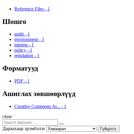
Reference Files
-
1
Шошго
audit
-
1
environment
-
1
mining
-
1
policy
-
1
regulation
-
1
Форматууд
PDF
-
1
Ашиглах зөвшөөрлүүд
Creative Commons At...
-
1
close
Дараахаар эрэмбэлэх
Гүйцэтгэ.