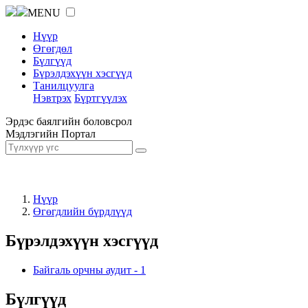
MENU
Нүүр
Өгөгдөл
Бүлгүүд
Бүрэлдэхүүн хэсгүүд
Танилцуулга
Нэвтрэх
Бүртгүүлэх
Эрдэс баялгийн боловсрол
Мэдлэгийн Портал
Нүүр
Өгөгдлийн бүрдлүүд
Бүрэлдэхүүн хэсгүүд
Байгаль орчны аудит
-
1
Бүлгүүд