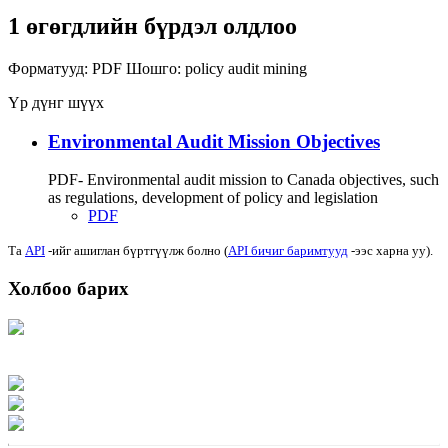
1 өгөгдлийн бүрдэл олдлоо
Форматууд:
PDF
Шошго:
policy
audit
mining
Үр дүнг шүүх
Environmental Audit Mission Objectives
PDF- Environmental audit mission to Canada objectives, such
as regulations, development of policy and legislation
PDF
Та
API
-ийг ашиглан бүртгүүлж болно (
API бичиг баримтууд
-ээс харна уу).
Холбоо барих
Хаяг: Ашигт малтмал, газрын тосны газар, Монгол Улс, Улаанбаатар хот
15170, Чингэлтэй дүүрэг, Барилгачдын талбай-3, Засгийн газрын XII байр,
баруун жигүүр
Факс: 976-11-310370
Вэб админ: 976-51-263915
Цахим шуудан: info@mrpam.gov.mn