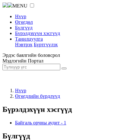
MENU
Нүүр
Өгөгдөл
Бүлгүүд
Бүрэлдэхүүн хэсгүүд
Танилцуулга
Нэвтрэх
Бүртгүүлэх
Эрдэс баялгийн боловсрол
Мэдлэгийн Портал
Нүүр
Өгөгдлийн бүрдлүүд
Бүрэлдэхүүн хэсгүүд
Байгаль орчны аудит
-
1
Бүлгүүд