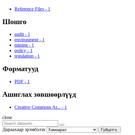
Reference Files
-
1
Шошго
audit
-
1
environment
-
1
mining
-
1
policy
-
1
regulation
-
1
Форматууд
PDF
-
1
Ашиглах зөвшөөрлүүд
Creative Commons At...
-
1
close
Дараахаар эрэмбэлэх
Гүйцэтгэ.