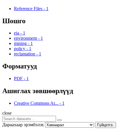
Reference Files
-
1
Шошго
eia
-
1
environment
-
1
mining
-
1
policy
-
1
reclamation
-
1
Форматууд
PDF
-
1
Ашиглах зөвшөөрлүүд
Creative Commons At...
-
1
close
Дараахаар эрэмбэлэх
Гүйцэтгэ.