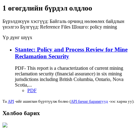
1 өгөгдлийн бүрдэл олдлоо
Бүрэлдэхүүн хэсгүүд:
Байгаль орчинд нөлөөлөх байдлын
үнэлгээ
Бүлгүүд:
Reference Files
Шошго:
policy
mining
Үр дүнг шүүх
Stantec: Policy and Process Review for Mine
Reclamation Security
PDF- This report is a characterization of current mining
reclamation security (financial assurance) in six mining
jurisdictions including British Columbia, Ontario, Nova
Scotia,...
PDF
Та
API
-ийг ашиглан бүртгүүлж болно (
API бичиг баримтууд
-ээс харна уу).
Холбоо барих
Хаяг: Ашигт малтмал, газрын тосны газар, Монгол Улс, Улаанбаатар хот
15170, Чингэлтэй дүүрэг, Барилгачдын талбай-3, Засгийн газрын XII байр,
баруун жигүүр