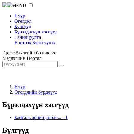
MENU
Нүүр
Өгөгдөл
Бүлгүүд
Бүрэлдэхүүн хэсгүүд
Танилцуулга
Нэвтрэх
Бүртгүүлэх
Эрдэс баялгийн боловсрол
Мэдлэгийн Портал
Нүүр
Өгөгдлийн бүрдлүүд
Бүрэлдэхүүн хэсгүүд
Байгаль орчинд нөлө...
-
1
Бүлгүүд