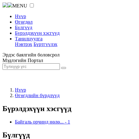
MENU
Нүүр
Өгөгдөл
Бүлгүүд
Бүрэлдэхүүн хэсгүүд
Танилцуулга
Нэвтрэх
Бүртгүүлэх
Эрдэс баялгийн боловсрол
Мэдлэгийн Портал
Нүүр
Өгөгдлийн бүрдлүүд
Бүрэлдэхүүн хэсгүүд
Байгаль орчинд нөлө...
-
1
Бүлгүүд