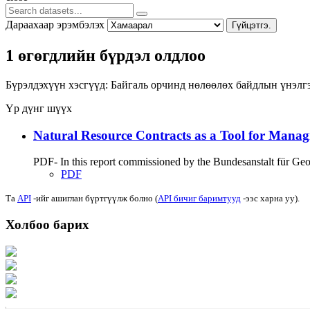
Дараахаар эрэмбэлэх
Гүйцэтгэ.
1 өгөгдлийн бүрдэл олдлоо
Бүрэлдэхүүн хэсгүүд:
Байгаль орчинд нөлөөлөх байдлын үнэлг
Үр дүнг шүүх
Natural Resource Contracts as a Tool for Manag
PDF- In this report commissioned by the Bundesanstalt für G
PDF
Та
API
-ийг ашиглан бүртгүүлж болно (
API бичиг баримтууд
-ээс харна уу).
Холбоо барих
Хаяг: Ашигт малтмал, газрын тосны газар, Монгол Улс, Улаанбаатар хот 1
Факс: 976-11-310370
Вэб админ: 976-51-263915
Цахим шуудан: info@mrpam.gov.mn