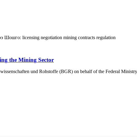
ээ
Шошго:
licensing
negotiation
mining
contracts
regulation
ing the Mining Sector
eowissenschaften und Rohstoffe (BGR) on behalf of the Federal Minis
5170, Чингэлтэй дүүрэг, Барилгачдын талбай-3, Засгийн газрын XII байр, бару