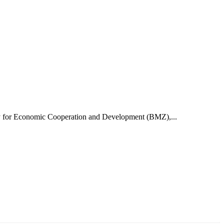
try for Economic Cooperation and Development (BMZ),...
ун жигүүр