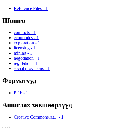
Reference Files
-
1
Шошго
contracts
-
1
economics
-
1
exploration
-
1
licensing
-
1
mining
-
1
negotiation
-
1
regulation
-
1
social provisions
-
1
Форматууд
PDF
-
1
Ашиглах зөвшөөрлүүд
Creative Commons At...
-
1
close