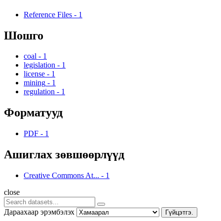
Reference Files
-
1
Шошго
coal
-
1
legislation
-
1
license
-
1
mining
-
1
regulation
-
1
Форматууд
PDF
-
1
Ашиглах зөвшөөрлүүд
Creative Commons At...
-
1
close
Дараахаар эрэмбэлэх
Гүйцэтгэ.