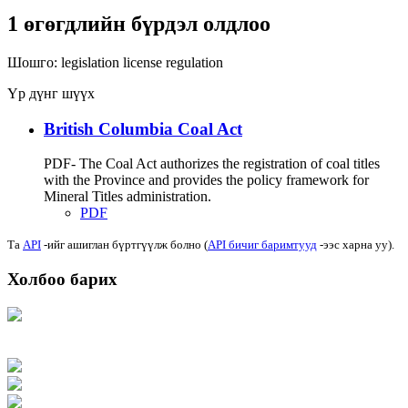
1 өгөгдлийн бүрдэл олдлоо
Шошго:
legislation
license
regulation
Үр дүнг шүүх
British Columbia Coal Act
PDF- The Coal Act authorizes the registration of coal titles
with the Province and provides the policy framework for
Mineral Titles administration.
PDF
Та
API
-ийг ашиглан бүртгүүлж болно (
API бичиг баримтууд
-ээс харна уу).
Холбоо барих
Хаяг: Ашигт малтмал, газрын тосны газар, Монгол Улс, Улаанбаатар хот
15170, Чингэлтэй дүүрэг, Барилгачдын талбай-3, Засгийн газрын XII байр,
баруун жигүүр
Факс: 976-11-310370
Вэб админ: 976-51-263915
Цахим шуудан: info@mrpam.gov.mn