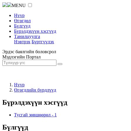
MENU
Нүүр
Өгөгдөл
Бүлгүүд
Бүрэлдэхүүн хэсгүүд
Танилцуулга
Нэвтрэх
Бүртгүүлэх
Эрдэс баялгийн боловсрол
Мэдлэгийн Портал
Нүүр
Өгөгдлийн бүрдлүүд
Бүрэлдэхүүн хэсгүүд
Тусгай зөвшөөрөл
-
1
Бүлгүүд