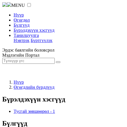
MENU
Нүүр
Өгөгдөл
Бүлгүүд
Бүрэлдэхүүн хэсгүүд
Танилцуулга
Нэвтрэх
Бүртгүүлэх
Эрдэс баялгийн боловсрол
Мэдлэгийн Портал
Нүүр
Өгөгдлийн бүрдлүүд
Бүрэлдэхүүн хэсгүүд
Тусгай зөвшөөрөл
-
1
Бүлгүүд