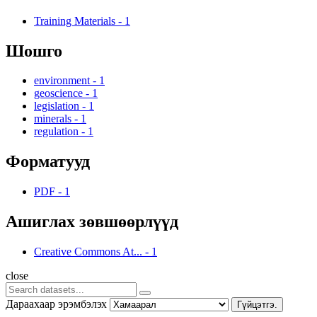
Training Materials
-
1
Шошго
environment
-
1
geoscience
-
1
legislation
-
1
minerals
-
1
regulation
-
1
Форматууд
PDF
-
1
Ашиглах зөвшөөрлүүд
Creative Commons At...
-
1
close
Дараахаар эрэмбэлэх
Гүйцэтгэ.