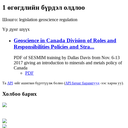
1 өгөгдлийн бүрдэл олдлоо
Шошго:
legislation
geoscience
regulation
Үр дүнг шүүх
Geoscience in Canada Division of Roles and
Responsibilities Policies and Stra...
PDF of SESMIM training by Dallas Davis from Nov. 6-13
2017 giving an introduction to minerals and metals policy of
Canada
PDF
Та
API
-ийг ашиглан бүртгүүлж болно (
API бичиг баримтууд
-ээс харна уу).
Холбоо барих
Хаяг: Ашигт малтмал, газрын тосны газар, Монгол Улс, Улаанбаатар хот
15170, Чингэлтэй дүүрэг, Барилгачдын талбай-3, Засгийн газрын XII байр,
баруун жигүүр
Факс: 976-11-310370
Вэб админ: 976-51-263915