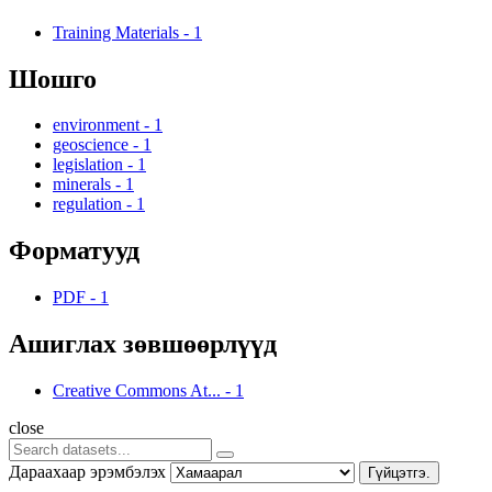
Training Materials
-
1
Шошго
environment
-
1
geoscience
-
1
legislation
-
1
minerals
-
1
regulation
-
1
Форматууд
PDF
-
1
Ашиглах зөвшөөрлүүд
Creative Commons At...
-
1
close
Дараахаар эрэмбэлэх
Гүйцэтгэ.