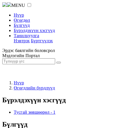
MENU
Нүүр
Өгөгдөл
Бүлгүүд
Бүрэлдэхүүн хэсгүүд
Танилцуулга
Нэвтрэх
Бүртгүүлэх
Эрдэс баялгийн боловсрол
Мэдлэгийн Портал
Нүүр
Өгөгдлийн бүрдлүүд
Бүрэлдэхүүн хэсгүүд
Тусгай зөвшөөрөл
-
1
Бүлгүүд