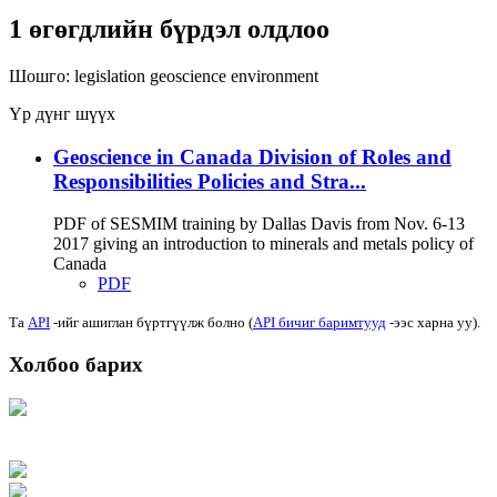
1 өгөгдлийн бүрдэл олдлоо
Шошго:
legislation
geoscience
environment
Үр дүнг шүүх
Geoscience in Canada Division of Roles and
Responsibilities Policies and Stra...
PDF of SESMIM training by Dallas Davis from Nov. 6-13
2017 giving an introduction to minerals and metals policy of
Canada
PDF
Та
API
-ийг ашиглан бүртгүүлж болно (
API бичиг баримтууд
-ээс харна уу).
Холбоо барих
Хаяг: Ашигт малтмал, газрын тосны газар, Монгол Улс, Улаанбаатар хот
15170, Чингэлтэй дүүрэг, Барилгачдын талбай-3, Засгийн газрын XII байр,
баруун жигүүр
Факс: 976-11-310370
Вэб админ: 976-51-263915