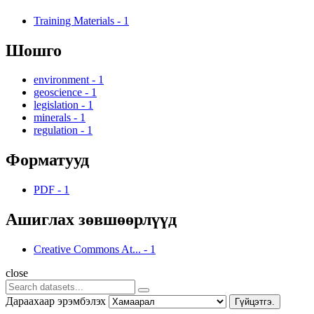
Training Materials
-
1
Шошго
environment
-
1
geoscience
-
1
legislation
-
1
minerals
-
1
regulation
-
1
Форматууд
PDF
-
1
Ашиглах зөвшөөрлүүд
Creative Commons At...
-
1
close
Дараахаар эрэмбэлэх
Гүйцэтгэ.