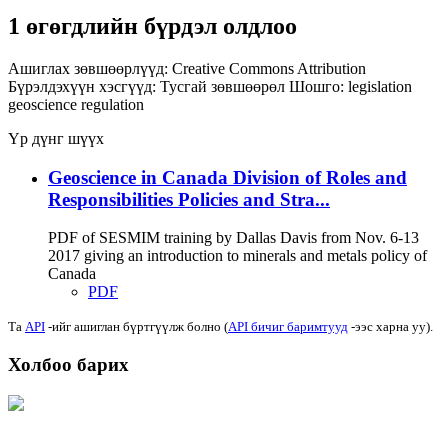
1 өгөгдлийн бүрдэл олдлоо
Ашиглах зөвшөөрлүүд:
Creative Commons Attribution
Бүрэлдэхүүн хэсгүүд:
Тусгай зөвшөөрөл
Шошго:
legislation
geoscience
regulation
Үр дүнг шүүх
Geoscience in Canada Division of Roles and
Responsibilities Policies and Stra...
PDF of SESMIM training by Dallas Davis from Nov. 6-13
2017 giving an introduction to minerals and metals policy of
Canada
PDF
Та
API
-ийг ашиглан бүртгүүлж болно (
API бичиг баримтууд
-ээс харна уу).
Холбоо барих
Хаяг: Ашигт малтмал, газрын тосны газар, Монгол Улс, Улаанбаатар хот
15170, Чингэлтэй дүүрэг, Барилгачдын талбай-3, Засгийн газрын XII байр,
баруун жигүүр