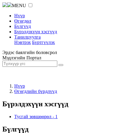
MENU
Нүүр
Өгөгдөл
Бүлгүүд
Бүрэлдэхүүн хэсгүүд
Танилцуулга
Нэвтрэх
Бүртгүүлэх
Эрдэс баялгийн боловсрол
Мэдлэгийн Портал
Нүүр
Өгөгдлийн бүрдлүүд
Бүрэлдэхүүн хэсгүүд
Тусгай зөвшөөрөл
-
1
Бүлгүүд