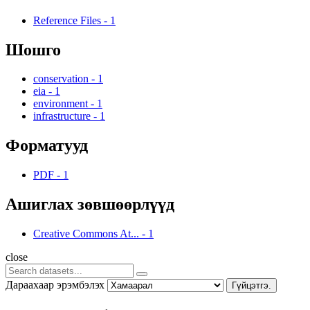
Reference Files
-
1
Шошго
conservation
-
1
eia
-
1
environment
-
1
infrastructure
-
1
Форматууд
PDF
-
1
Ашиглах зөвшөөрлүүд
Creative Commons At...
-
1
close
Дараахаар эрэмбэлэх
Гүйцэтгэ.