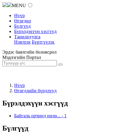
MENU
Нүүр
Өгөгдөл
Бүлгүүд
Бүрэлдэхүүн хэсгүүд
Танилцуулга
Нэвтрэх
Бүртгүүлэх
Эрдэс баялгийн боловсрол
Мэдлэгийн Портал
Нүүр
Өгөгдлийн бүрдлүүд
Бүрэлдэхүүн хэсгүүд
Байгаль орчинд нөлө...
-
1
Бүлгүүд