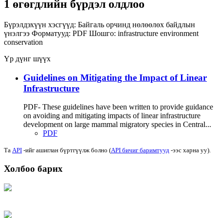
1 өгөгдлийн бүрдэл олдлоо
Бүрэлдэхүүн хэсгүүд:
Байгаль орчинд нөлөөлөх байдлын
үнэлгээ
Форматууд:
PDF
Шошго:
infrastructure
environment
conservation
Үр дүнг шүүх
Guidelines on Mitigating the Impact of Linear
Infrastructure
PDF- These guidelines have been written to provide guidance
on avoiding and mitigating impacts of linear infrastructure
development on large mammal migratory species in Central...
PDF
Та
API
-ийг ашиглан бүртгүүлж болно (
API бичиг баримтууд
-ээс харна уу).
Холбоо барих
Хаяг: Ашигт малтмал, газрын тосны газар, Монгол Улс, Улаанбаатар хот
15170, Чингэлтэй дүүрэг, Барилгачдын талбай-3, Засгийн газрын XII байр,
баруун жигүүр
Факс: 976-11-310370