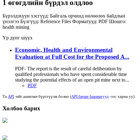
1 өгөгдлийн бүрдэл олдлоо
Бүрэлдэхүүн хэсгүүд:
Байгаль орчинд нөлөөлөх байдлын
үнэлгээ
Бүлгүүд:
Reference Files
Форматууд:
PDF
Шошго:
health
mining
Үр дүнг шүүх
Economic, Health and Environmental
Evaluation at Full Cost for the Proposed A...
PDF- The report is the result of careful deliberation by
qualified professionals who have spent considerable time
studying the potential effects of an open pit mine next to...
PDF
Та
API
-ийг ашиглан бүртгүүлж болно (
API бичиг баримтууд
-ээс харна уу).
Холбоо барих
Хаяг: Ашигт малтмал, газрын тосны газар, Монгол Улс, Улаанбаатар хот
15170, Чингэлтэй дүүрэг, Барилгачдын талбай-3, Засгийн газрын XII байр,
баруун жигүүр
Факс: 976-11-310370