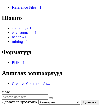
Reference Files
-
1
Шошго
economy
-
1
environment
-
1
health
-
1
mining
-
1
Форматууд
PDF
-
1
Ашиглах зөвшөөрлүүд
Creative Commons At...
-
1
close
Дараахаар эрэмбэлэх
Гүйцэтгэ.