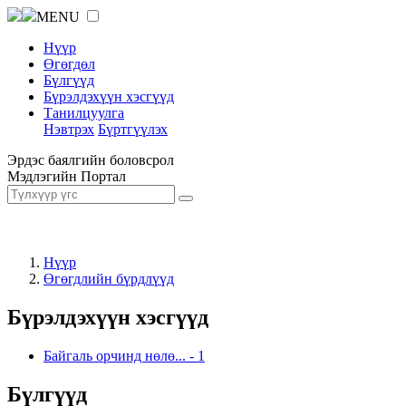
MENU
Нүүр
Өгөгдөл
Бүлгүүд
Бүрэлдэхүүн хэсгүүд
Танилцуулга
Нэвтрэх
Бүртгүүлэх
Эрдэс баялгийн боловсрол
Мэдлэгийн Портал
Нүүр
Өгөгдлийн бүрдлүүд
Бүрэлдэхүүн хэсгүүд
Байгаль орчинд нөлө...
-
1
Бүлгүүд