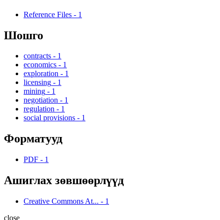
Reference Files
-
1
Шошго
contracts
-
1
economics
-
1
exploration
-
1
licensing
-
1
mining
-
1
negotiation
-
1
regulation
-
1
social provisions
-
1
Форматууд
PDF
-
1
Ашиглах зөвшөөрлүүд
Creative Commons At...
-
1
close