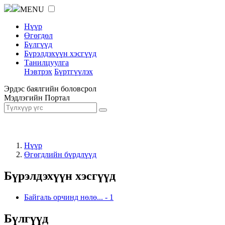
MENU
Нүүр
Өгөгдөл
Бүлгүүд
Бүрэлдэхүүн хэсгүүд
Танилцуулга
Нэвтрэх
Бүртгүүлэх
Эрдэс баялгийн боловсрол
Мэдлэгийн Портал
Нүүр
Өгөгдлийн бүрдлүүд
Бүрэлдэхүүн хэсгүүд
Байгаль орчинд нөлө...
-
1
Бүлгүүд