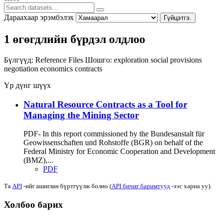
Дараахаар эрэмбэлэх
Гүйцэтгэ.
1 өгөгдлийн бүрдэл олдлоо
Бүлгүүд:
Reference Files
Шошго:
exploration
social provisions
negotiation
economics
contracts
Үр дүнг шүүх
Natural Resource Contracts as a Tool for
Managing the Mining Sector
PDF- In this report commissioned by the Bundesanstalt für
Geowissenschaften und Rohstoffe (BGR) on behalf of the
Federal Ministry for Economic Cooperation and Development
(BMZ),...
PDF
Та
API
-ийг ашиглан бүртгүүлж болно (
API бичиг баримтууд
-ээс харна уу).
Холбоо барих