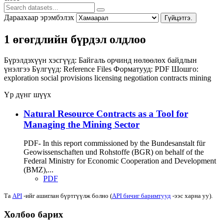
Дараахаар эрэмбэлэх
Гүйцэтгэ.
1 өгөгдлийн бүрдэл олдлоо
Бүрэлдэхүүн хэсгүүд:
Байгаль орчинд нөлөөлөх байдлын
үнэлгээ
Бүлгүүд:
Reference Files
Форматууд:
PDF
Шошго:
exploration
social provisions
licensing
negotiation
contracts
mining
Үр дүнг шүүх
Natural Resource Contracts as a Tool for
Managing the Mining Sector
PDF- In this report commissioned by the Bundesanstalt für
Geowissenschaften und Rohstoffe (BGR) on behalf of the
Federal Ministry for Economic Cooperation and Development
(BMZ),...
PDF
Та
API
-ийг ашиглан бүртгүүлж болно (
API бичиг баримтууд
-ээс харна уу).
Холбоо барих