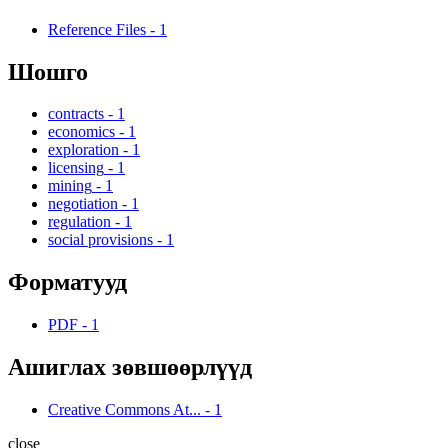
Reference Files
-
1
Шошго
contracts
-
1
economics
-
1
exploration
-
1
licensing
-
1
mining
-
1
negotiation
-
1
regulation
-
1
social provisions
-
1
Форматууд
PDF
-
1
Ашиглах зөвшөөрлүүд
Creative Commons At...
-
1
close