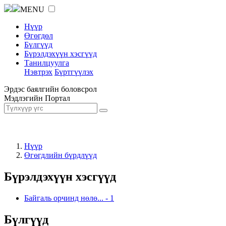
MENU
Нүүр
Өгөгдөл
Бүлгүүд
Бүрэлдэхүүн хэсгүүд
Танилцуулга
Нэвтрэх
Бүртгүүлэх
Эрдэс баялгийн боловсрол
Мэдлэгийн Портал
Нүүр
Өгөгдлийн бүрдлүүд
Бүрэлдэхүүн хэсгүүд
Байгаль орчинд нөлө...
-
1
Бүлгүүд