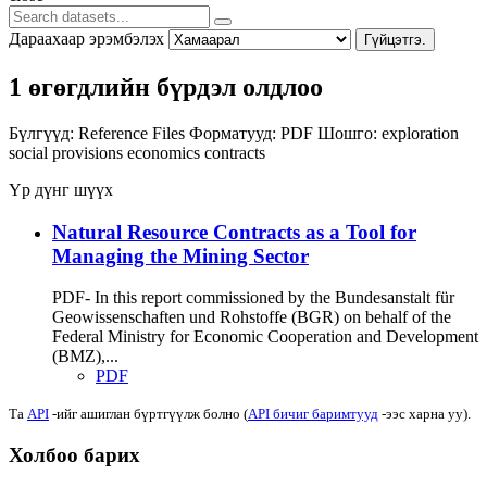
Дараахаар эрэмбэлэх
Гүйцэтгэ.
1 өгөгдлийн бүрдэл олдлоо
Бүлгүүд:
Reference Files
Форматууд:
PDF
Шошго:
exploration
social provisions
economics
contracts
Үр дүнг шүүх
Natural Resource Contracts as a Tool for
Managing the Mining Sector
PDF- In this report commissioned by the Bundesanstalt für
Geowissenschaften und Rohstoffe (BGR) on behalf of the
Federal Ministry for Economic Cooperation and Development
(BMZ),...
PDF
Та
API
-ийг ашиглан бүртгүүлж болно (
API бичиг баримтууд
-ээс харна уу).
Холбоо барих