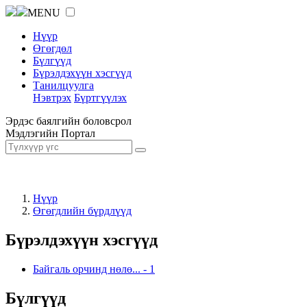
MENU
Нүүр
Өгөгдөл
Бүлгүүд
Бүрэлдэхүүн хэсгүүд
Танилцуулга
Нэвтрэх
Бүртгүүлэх
Эрдэс баялгийн боловсрол
Мэдлэгийн Портал
Нүүр
Өгөгдлийн бүрдлүүд
Бүрэлдэхүүн хэсгүүд
Байгаль орчинд нөлө...
-
1
Бүлгүүд