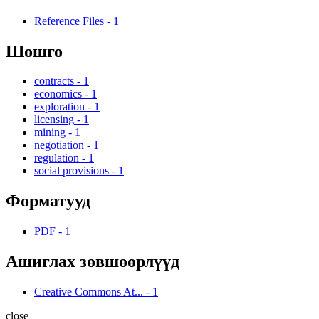
Reference Files
-
1
Шошго
contracts
-
1
economics
-
1
exploration
-
1
licensing
-
1
mining
-
1
negotiation
-
1
regulation
-
1
social provisions
-
1
Форматууд
PDF
-
1
Ашиглах зөвшөөрлүүд
Creative Commons At...
-
1
close