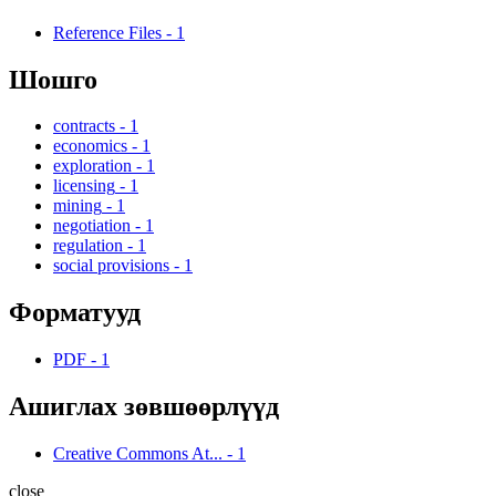
Reference Files
-
1
Шошго
contracts
-
1
economics
-
1
exploration
-
1
licensing
-
1
mining
-
1
negotiation
-
1
regulation
-
1
social provisions
-
1
Форматууд
PDF
-
1
Ашиглах зөвшөөрлүүд
Creative Commons At...
-
1
close