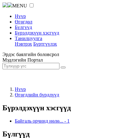
MENU
Нүүр
Өгөгдөл
Бүлгүүд
Бүрэлдэхүүн хэсгүүд
Танилцуулга
Нэвтрэх
Бүртгүүлэх
Эрдэс баялгийн боловсрол
Мэдлэгийн Портал
Нүүр
Өгөгдлийн бүрдлүүд
Бүрэлдэхүүн хэсгүүд
Байгаль орчинд нөлө...
-
1
Бүлгүүд