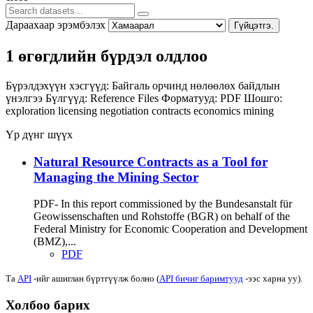
Дараахаар эрэмбэлэх
Гүйцэтгэ.
1 өгөгдлийн бүрдэл олдлоо
Бүрэлдэхүүн хэсгүүд:
Байгаль орчинд нөлөөлөх байдлын
үнэлгээ
Бүлгүүд:
Reference Files
Форматууд:
PDF
Шошго:
exploration
licensing
negotiation
contracts
economics
mining
Үр дүнг шүүх
Natural Resource Contracts as a Tool for
Managing the Mining Sector
PDF- In this report commissioned by the Bundesanstalt für
Geowissenschaften und Rohstoffe (BGR) on behalf of the
Federal Ministry for Economic Cooperation and Development
(BMZ),...
PDF
Та
API
-ийг ашиглан бүртгүүлж болно (
API бичиг баримтууд
-ээс харна уу).
Холбоо барих