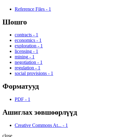
Reference Files
-
1
Шошго
contracts
-
1
economics
-
1
exploration
-
1
licensing
-
1
mining
-
1
negotiation
-
1
regulation
-
1
social provisions
-
1
Форматууд
PDF
-
1
Ашиглах зөвшөөрлүүд
Creative Commons At...
-
1
close