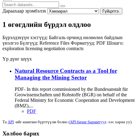
Дараахаар эрэмбэлэх
Гүйцэтгэ.
1 өгөгдлийн бүрдэл олдлоо
Бүрэлдэхүүн хэсгүүд:
Байгаль орчинд нөлөөлөх байдлын
үнэлгээ
Бүлгүүд:
Reference Files
Форматууд:
PDF
Шошго:
exploration
licensing
negotiation
contracts
Үр дүнг шүүх
Natural Resource Contracts as a Tool for
Managing the Mining Sector
PDF- In this report commissioned by the Bundesanstalt für
Geowissenschaften und Rohstoffe (BGR) on behalf of the
Federal Ministry for Economic Cooperation and Development
(BMZ),...
PDF
Та
API
-ийг ашиглан бүртгүүлж болно (
API бичиг баримтууд
-ээс харна уу).
Холбоо барих