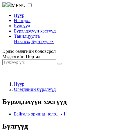
MENU
Нүүр
Өгөгдөл
Бүлгүүд
Бүрэлдэхүүн хэсгүүд
Танилцуулга
Нэвтрэх
Бүртгүүлэх
Эрдэс баялгийн боловсрол
Мэдлэгийн Портал
Нүүр
Өгөгдлийн бүрдлүүд
Бүрэлдэхүүн хэсгүүд
Байгаль орчинд нөлө...
-
1
Бүлгүүд