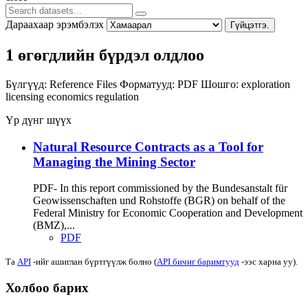
Дараахаар эрэмбэлэх
Гүйцэтгэ.
1 өгөгдлийн бүрдэл олдлоо
Бүлгүүд:
Reference Files
Форматууд:
PDF
Шошго:
exploration
licensing
economics
regulation
Үр дүнг шүүх
Natural Resource Contracts as a Tool for
Managing the Mining Sector
PDF- In this report commissioned by the Bundesanstalt für
Geowissenschaften und Rohstoffe (BGR) on behalf of the
Federal Ministry for Economic Cooperation and Development
(BMZ),...
PDF
Та
API
-ийг ашиглан бүртгүүлж болно (
API бичиг баримтууд
-ээс харна уу).
Холбоо барих