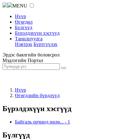
MENU
Нүүр
Өгөгдөл
Бүлгүүд
Бүрэлдэхүүн хэсгүүд
Танилцуулга
Нэвтрэх
Бүртгүүлэх
Эрдэс баялгийн боловсрол
Мэдлэгийн Портал
Нүүр
Өгөгдлийн бүрдлүүд
Бүрэлдэхүүн хэсгүүд
Байгаль орчинд нөлө...
-
1
Бүлгүүд