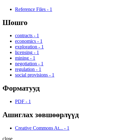
Reference Files
-
1
Шошго
contracts
-
1
economics
-
1
exploration
-
1
licensing
-
1
mining
-
1
negotiation
-
1
regulation
-
1
social provisions
-
1
Форматууд
PDF
-
1
Ашиглах зөвшөөрлүүд
Creative Commons At...
-
1
close