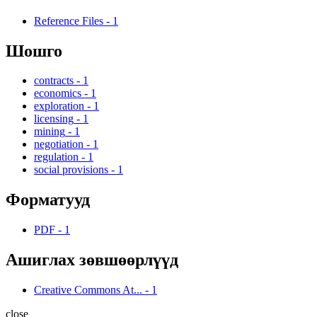
Reference Files
-
1
Шошго
contracts
-
1
economics
-
1
exploration
-
1
licensing
-
1
mining
-
1
negotiation
-
1
regulation
-
1
social provisions
-
1
Форматууд
PDF
-
1
Ашиглах зөвшөөрлүүд
Creative Commons At...
-
1
close