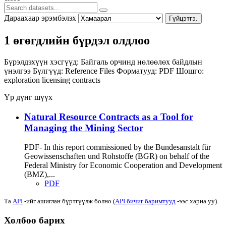
Дараахаар эрэмбэлэх
Гүйцэтгэ.
1 өгөгдлийн бүрдэл олдлоо
Бүрэлдэхүүн хэсгүүд:
Байгаль орчинд нөлөөлөх байдлын
үнэлгээ
Бүлгүүд:
Reference Files
Форматууд:
PDF
Шошго:
exploration
licensing
contracts
Үр дүнг шүүх
Natural Resource Contracts as a Tool for
Managing the Mining Sector
PDF- In this report commissioned by the Bundesanstalt für
Geowissenschaften und Rohstoffe (BGR) on behalf of the
Federal Ministry for Economic Cooperation and Development
(BMZ),...
PDF
Та
API
-ийг ашиглан бүртгүүлж болно (
API бичиг баримтууд
-ээс харна уу).
Холбоо барих