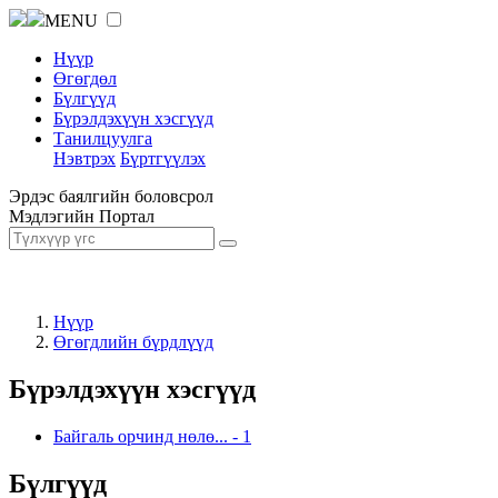
MENU
Нүүр
Өгөгдөл
Бүлгүүд
Бүрэлдэхүүн хэсгүүд
Танилцуулга
Нэвтрэх
Бүртгүүлэх
Эрдэс баялгийн боловсрол
Мэдлэгийн Портал
Нүүр
Өгөгдлийн бүрдлүүд
Бүрэлдэхүүн хэсгүүд
Байгаль орчинд нөлө...
-
1
Бүлгүүд