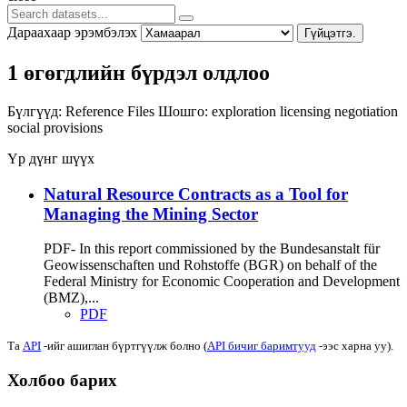
Дараахаар эрэмбэлэх
Гүйцэтгэ.
1 өгөгдлийн бүрдэл олдлоо
Бүлгүүд:
Reference Files
Шошго:
exploration
licensing
negotiation
social provisions
Үр дүнг шүүх
Natural Resource Contracts as a Tool for
Managing the Mining Sector
PDF- In this report commissioned by the Bundesanstalt für
Geowissenschaften und Rohstoffe (BGR) on behalf of the
Federal Ministry for Economic Cooperation and Development
(BMZ),...
PDF
Та
API
-ийг ашиглан бүртгүүлж болно (
API бичиг баримтууд
-ээс харна уу).
Холбоо барих