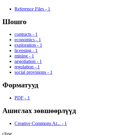
Reference Files
-
1
Шошго
contracts
-
1
economics
-
1
exploration
-
1
licensing
-
1
mining
-
1
negotiation
-
1
regulation
-
1
social provisions
-
1
Форматууд
PDF
-
1
Ашиглах зөвшөөрлүүд
Creative Commons At...
-
1
close