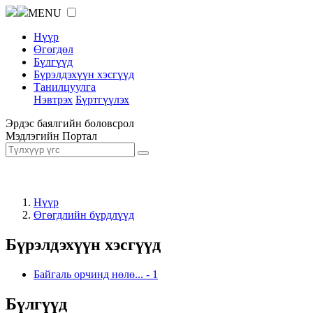
MENU
Нүүр
Өгөгдөл
Бүлгүүд
Бүрэлдэхүүн хэсгүүд
Танилцуулга
Нэвтрэх
Бүртгүүлэх
Эрдэс баялгийн боловсрол
Мэдлэгийн Портал
Нүүр
Өгөгдлийн бүрдлүүд
Бүрэлдэхүүн хэсгүүд
Байгаль орчинд нөлө...
-
1
Бүлгүүд