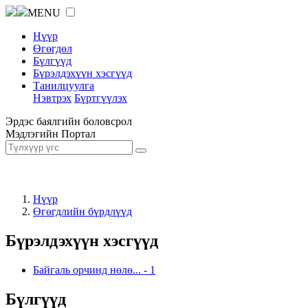
MENU
Нүүр
Өгөгдөл
Бүлгүүд
Бүрэлдэхүүн хэсгүүд
Танилцуулга
Нэвтрэх
Бүртгүүлэх
Эрдэс баялгийн боловсрол
Мэдлэгийн Портал
Нүүр
Өгөгдлийн бүрдлүүд
Бүрэлдэхүүн хэсгүүд
Байгаль орчинд нөлө...
-
1
Бүлгүүд