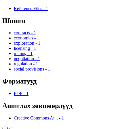
Reference Files
-
1
Шошго
contracts
-
1
economics
-
1
exploration
-
1
licensing
-
1
mining
-
1
negotiation
-
1
regulation
-
1
social provisions
-
1
Форматууд
PDF
-
1
Ашиглах зөвшөөрлүүд
Creative Commons At...
-
1
close