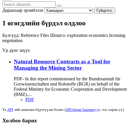
Дараахаар эрэмбэлэх
Гүйцэтгэ.
1 өгөгдлийн бүрдэл олдлоо
Бүлгүүд:
Reference Files
Шошго:
exploration
economics
licensing
negotiation
Үр дүнг шүүх
Natural Resource Contracts as a Tool for
Managing the Mining Sector
PDF- In this report commissioned by the Bundesanstalt für
Geowissenschaften und Rohstoffe (BGR) on behalf of the
Federal Ministry for Economic Cooperation and Development
(BMZ),...
PDF
Та
API
-ийг ашиглан бүртгүүлж болно (
API бичиг баримтууд
-ээс харна уу).
Холбоо барих