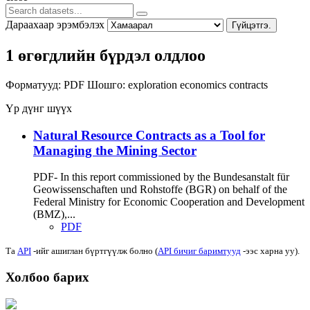
Дараахаар эрэмбэлэх
Гүйцэтгэ.
1 өгөгдлийн бүрдэл олдлоо
Форматууд:
PDF
Шошго:
exploration
economics
contracts
Үр дүнг шүүх
Natural Resource Contracts as a Tool for
Managing the Mining Sector
PDF- In this report commissioned by the Bundesanstalt für
Geowissenschaften und Rohstoffe (BGR) on behalf of the
Federal Ministry for Economic Cooperation and Development
(BMZ),...
PDF
Та
API
-ийг ашиглан бүртгүүлж болно (
API бичиг баримтууд
-ээс харна уу).
Холбоо барих
Хаяг: Ашигт малтмал, газрын тосны газар, Монгол Улс, Улаанбаатар хот