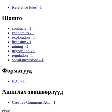
Reference Files
-
1
Шошго
contracts
-
1
economics
-
1
exploration
-
1
licensing
-
1
mining
-
1
negotiation
-
1
regulation
-
1
social provisions
-
1
Форматууд
PDF
-
1
Ашиглах зөвшөөрлүүд
Creative Commons At...
-
1
close