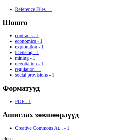
Reference Files
-
1
Шошго
contracts
-
1
economics
-
1
exploration
-
1
licensing
-
1
mining
-
1
negotiation
-
1
regulation
-
1
social provisions
-
1
Форматууд
PDF
-
1
Ашиглах зөвшөөрлүүд
Creative Commons At...
-
1
close