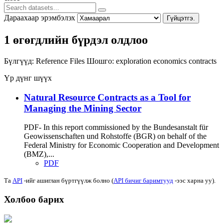
Дараахаар эрэмбэлэх
Гүйцэтгэ.
1 өгөгдлийн бүрдэл олдлоо
Бүлгүүд:
Reference Files
Шошго:
exploration
economics
contracts
Үр дүнг шүүх
Natural Resource Contracts as a Tool for
Managing the Mining Sector
PDF- In this report commissioned by the Bundesanstalt für
Geowissenschaften und Rohstoffe (BGR) on behalf of the
Federal Ministry for Economic Cooperation and Development
(BMZ),...
PDF
Та
API
-ийг ашиглан бүртгүүлж болно (
API бичиг баримтууд
-ээс харна уу).
Холбоо барих
Хаяг: Ашигт малтмал, газрын тосны газар, Монгол Улс, Улаанбаатар хот