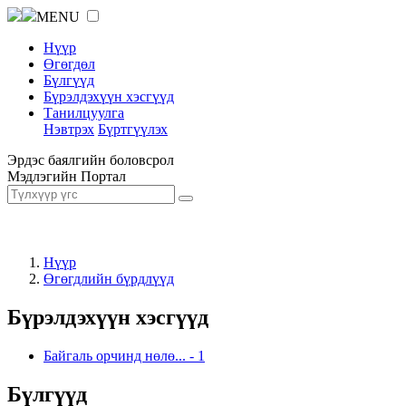
MENU
Нүүр
Өгөгдөл
Бүлгүүд
Бүрэлдэхүүн хэсгүүд
Танилцуулга
Нэвтрэх
Бүртгүүлэх
Эрдэс баялгийн боловсрол
Мэдлэгийн Портал
Нүүр
Өгөгдлийн бүрдлүүд
Бүрэлдэхүүн хэсгүүд
Байгаль орчинд нөлө...
-
1
Бүлгүүд