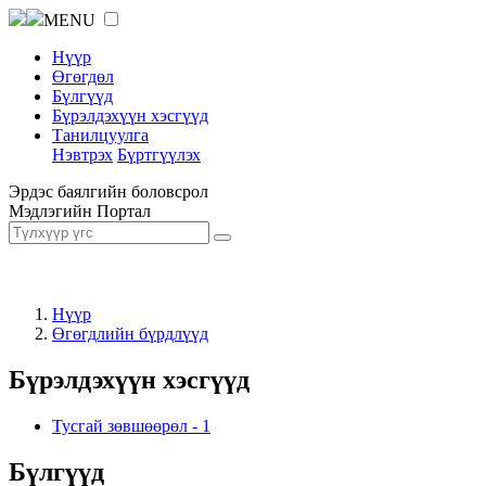
MENU
Нүүр
Өгөгдөл
Бүлгүүд
Бүрэлдэхүүн хэсгүүд
Танилцуулга
Нэвтрэх
Бүртгүүлэх
Эрдэс баялгийн боловсрол
Мэдлэгийн Портал
Нүүр
Өгөгдлийн бүрдлүүд
Бүрэлдэхүүн хэсгүүд
Тусгай зөвшөөрөл
-
1
Бүлгүүд