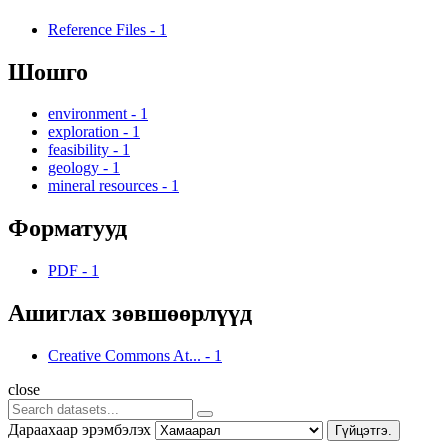
Reference Files
-
1
Шошго
environment
-
1
exploration
-
1
feasibility
-
1
geology
-
1
mineral resources
-
1
Форматууд
PDF
-
1
Ашиглах зөвшөөрлүүд
Creative Commons At...
-
1
close
Дараахаар эрэмбэлэх
Гүйцэтгэ.