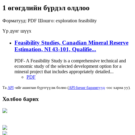
1 өгөгдлийн бүрдэл олдлоо
Форматууд:
PDF
Шошго:
exploration
feasibility
Үр дүнг шүүх
Feasibility Studies, Canadian Mineral Reserve
Estimation, NI 43-101, Qualifie...
PDF- A Feasibility Study is a comprehensive technical and
economic study of the selected development option for a
mineral project that includes appropriately detailed...
PDF
Та
API
-ийг ашиглан бүртгүүлж болно (
API бичиг баримтууд
-ээс харна уу).
Холбоо барих
Хаяг: Ашигт малтмал, газрын тосны газар, Монгол Улс, Улаанбаатар хот
15170, Чингэлтэй дүүрэг, Барилгачдын талбай-3, Засгийн газрын XII байр,
баруун жигүүр
Факс: 976-11-310370
Вэб админ: 976-51-263915