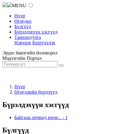
MENU
Нүүр
Өгөгдөл
Бүлгүүд
Бүрэлдэхүүн хэсгүүд
Танилцуулга
Нэвтрэх
Бүртгүүлэх
Эрдэс баялгийн боловсрол
Мэдлэгийн Портал
Нүүр
Өгөгдлийн бүрдлүүд
Бүрэлдэхүүн хэсгүүд
Байгаль орчинд нөлө...
-
1
Бүлгүүд