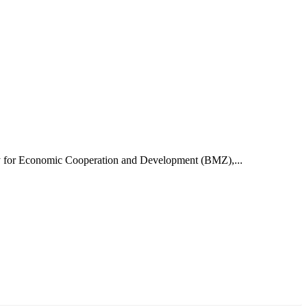
try for Economic Cooperation and Development (BMZ),...
ун жигүүр