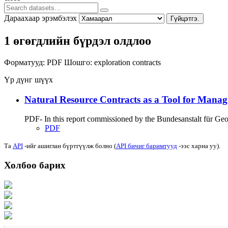
Дараахаар эрэмбэлэх
Гүйцэтгэ.
1 өгөгдлийн бүрдэл олдлоо
Форматууд:
PDF
Шошго:
exploration
contracts
Үр дүнг шүүх
Natural Resource Contracts as a Tool for Manag
PDF- In this report commissioned by the Bundesanstalt für G
PDF
Та
API
-ийг ашиглан бүртгүүлж болно (
API бичиг баримтууд
-ээс харна уу).
Холбоо барих
Хаяг: Ашигт малтмал, газрын тосны газар, Монгол Улс, Улаанбаатар хот 1
Факс: 976-11-310370
Вэб админ: 976-51-263915
Цахим шуудан: info@mrpam.gov.mn