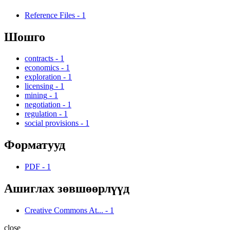
Reference Files
-
1
Шошго
contracts
-
1
economics
-
1
exploration
-
1
licensing
-
1
mining
-
1
negotiation
-
1
regulation
-
1
social provisions
-
1
Форматууд
PDF
-
1
Ашиглах зөвшөөрлүүд
Creative Commons At...
-
1
close