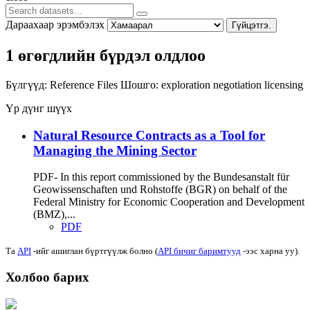
Дараахаар эрэмбэлэх
Гүйцэтгэ.
1 өгөгдлийн бүрдэл олдлоо
Бүлгүүд:
Reference Files
Шошго:
exploration
negotiation
licensing
Үр дүнг шүүх
Natural Resource Contracts as a Tool for
Managing the Mining Sector
PDF- In this report commissioned by the Bundesanstalt für
Geowissenschaften und Rohstoffe (BGR) on behalf of the
Federal Ministry for Economic Cooperation and Development
(BMZ),...
PDF
Та
API
-ийг ашиглан бүртгүүлж болно (
API бичиг баримтууд
-ээс харна уу).
Холбоо барих
Хаяг: Ашигт малтмал, газрын тосны газар, Монгол Улс, Улаанбаатар хот