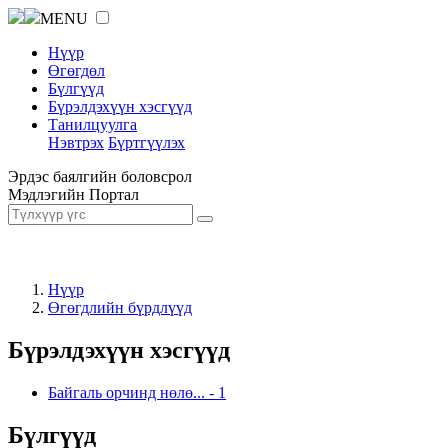
MENU
Нүүр
Өгөгдөл
Бүлгүүд
Бүрэлдэхүүн хэсгүүд
Танилцуулга
Нэвтрэх
Бүртгүүлэх
Эрдэс баялгийн боловсрол
Мэдлэгийн Портал
Нүүр
Өгөгдлийн бүрдлүүд
Бүрэлдэхүүн хэсгүүд
Байгаль орчинд нөлө...
-
1
Бүлгүүд