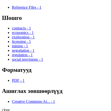
Reference Files
-
1
Шошго
contracts
-
1
economics
-
1
exploration
-
1
licensing
-
1
mining
-
1
negotiation
-
1
regulation
-
1
social provisions
-
1
Форматууд
PDF
-
1
Ашиглах зөвшөөрлүүд
Creative Commons At...
-
1
close