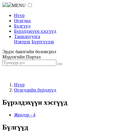
MENU
Нүүр
Өгөгдөл
Бүлгүүд
Бүрэлдэхүүн хэсгүүд
Танилцуулга
Нэвтрэх
Бүртгүүлэх
Эрдэс баялгийн боловсрол
Мэдлэгийн Портал
Нүүр
Өгөгдлийн бүрдлүүд
Бүрэлдэхүүн хэсгүүд
Жендэр
-
4
Бүлгүүд