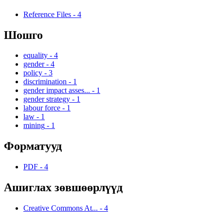
Reference Files
-
4
Шошго
equality
-
4
gender
-
4
policy
-
3
discrimination
-
1
gender impact asses...
-
1
gender strategy
-
1
labour force
-
1
law
-
1
mining
-
1
Форматууд
PDF
-
4
Ашиглах зөвшөөрлүүд
Creative Commons At...
-
4