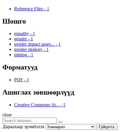
Reference Files
-
1
Шошго
equality
-
1
gender
-
1
gender impact asses...
-
1
gender strategy
-
1
mining
-
1
Форматууд
PDF
-
1
Ашиглах зөвшөөрлүүд
Creative Commons At...
-
1
close
Дараахаар эрэмбэлэх
Гүйцэтгэ.