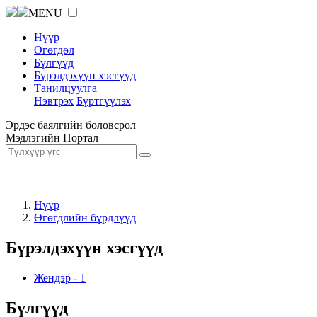
MENU
Нүүр
Өгөгдөл
Бүлгүүд
Бүрэлдэхүүн хэсгүүд
Танилцуулга
Нэвтрэх
Бүртгүүлэх
Эрдэс баялгийн боловсрол
Мэдлэгийн Портал
Нүүр
Өгөгдлийн бүрдлүүд
Бүрэлдэхүүн хэсгүүд
Жендэр
-
1
Бүлгүүд