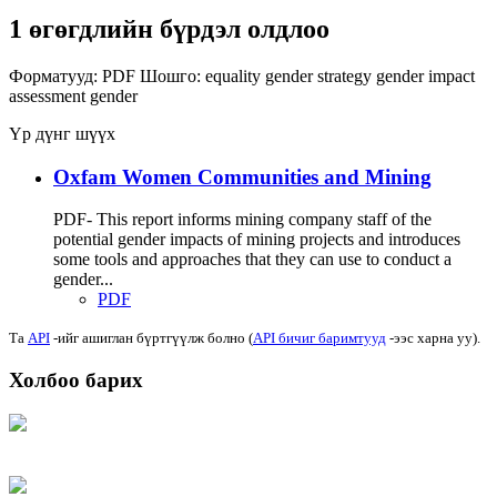
1 өгөгдлийн бүрдэл олдлоо
Форматууд:
PDF
Шошго:
equality
gender strategy
gender impact
assessment
gender
Үр дүнг шүүх
Oxfam Women Communities and Mining
PDF- This report informs mining company staff of the
potential gender impacts of mining projects and introduces
some tools and approaches that they can use to conduct a
gender...
PDF
Та
API
-ийг ашиглан бүртгүүлж болно (
API бичиг баримтууд
-ээс харна уу).
Холбоо барих
Хаяг: Ашигт малтмал, газрын тосны газар, Монгол Улс, Улаанбаатар хот
15170, Чингэлтэй дүүрэг, Барилгачдын талбай-3, Засгийн газрын XII байр,
баруун жигүүр
Факс: 976-11-310370