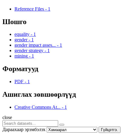
Reference Files
-
1
Шошго
equality
-
1
gender
-
1
gender impact asses...
-
1
gender strategy
-
1
mining
-
1
Форматууд
PDF
-
1
Ашиглах зөвшөөрлүүд
Creative Commons At...
-
1
close
Дараахаар эрэмбэлэх
Гүйцэтгэ.