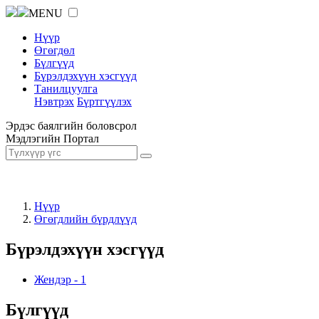
MENU
Нүүр
Өгөгдөл
Бүлгүүд
Бүрэлдэхүүн хэсгүүд
Танилцуулга
Нэвтрэх
Бүртгүүлэх
Эрдэс баялгийн боловсрол
Мэдлэгийн Портал
Нүүр
Өгөгдлийн бүрдлүүд
Бүрэлдэхүүн хэсгүүд
Жендэр
-
1
Бүлгүүд