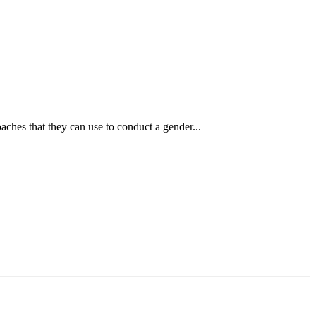
ches that they can use to conduct a gender...
ун жигүүр