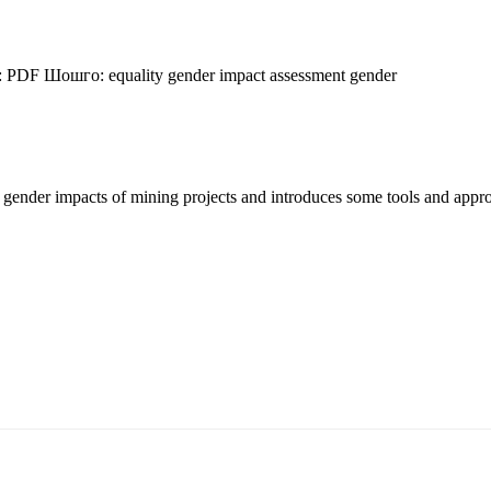
:
PDF
Шошго:
equality
gender impact assessment
gender
 gender impacts of mining projects and introduces some tools and approa
5170, Чингэлтэй дүүрэг, Барилгачдын талбай-3, Засгийн газрын XII байр, бару