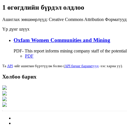
1 өгөгдлийн бүрдэл олдлоо
Ашиглах зөвшөөрлүүд:
Creative Commons Attribution
Форматууд
Үр дүнг шүүх
Oxfam Women Communities and Mining
PDF- This report informs mining company staff of the potential
PDF
Та
API
-ийг ашиглан бүртгүүлж болно (
API бичиг баримтууд
-ээс харна уу).
Холбоо барих
Хаяг: Ашигт малтмал, газрын тосны газар, Монгол Улс, Улаанбаатар хот 1
Факс: 976-11-310370
Вэб админ: 976-51-263915
Цахим шуудан: info@mrpam.gov.mn