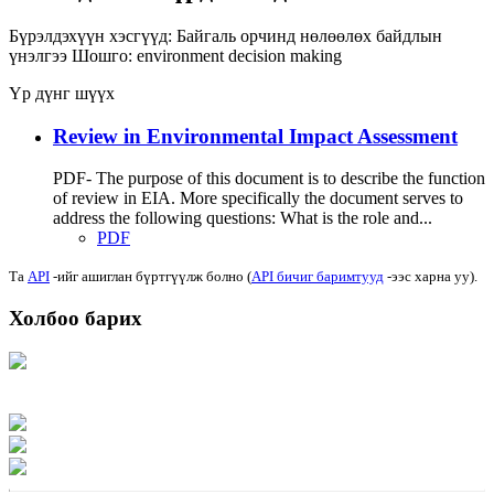
Бүрэлдэхүүн хэсгүүд:
Байгаль орчинд нөлөөлөх байдлын
үнэлгээ
Шошго:
environment
decision making
Үр дүнг шүүх
Review in Environmental Impact Assessment
PDF- The purpose of this document is to describe the function
of review in EIA. More specifically the document serves to
address the following questions: What is the role and...
PDF
Та
API
-ийг ашиглан бүртгүүлж болно (
API бичиг баримтууд
-ээс харна уу).
Холбоо барих
Хаяг: Ашигт малтмал, газрын тосны газар, Монгол Улс, Улаанбаатар хот
15170, Чингэлтэй дүүрэг, Барилгачдын талбай-3, Засгийн газрын XII байр,
баруун жигүүр
Факс: 976-11-310370
Вэб админ: 976-51-263915
Цахим шуудан: info@mrpam.gov.mn