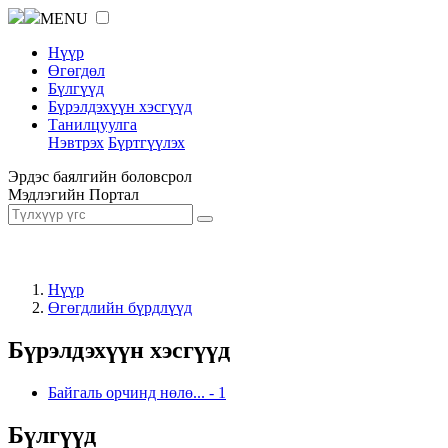
MENU
Нүүр
Өгөгдөл
Бүлгүүд
Бүрэлдэхүүн хэсгүүд
Танилцуулга
Нэвтрэх
Бүртгүүлэх
Эрдэс баялгийн боловсрол
Мэдлэгийн Портал
Нүүр
Өгөгдлийн бүрдлүүд
Бүрэлдэхүүн хэсгүүд
Байгаль орчинд нөлө...
-
1
Бүлгүүд