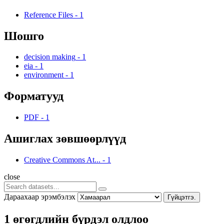
Reference Files
-
1
Шошго
decision making
-
1
eia
-
1
environment
-
1
Форматууд
PDF
-
1
Ашиглах зөвшөөрлүүд
Creative Commons At...
-
1
close
Дараахаар эрэмбэлэх
Гүйцэтгэ.
1 өгөгдлийн бүрдэл олдлоо