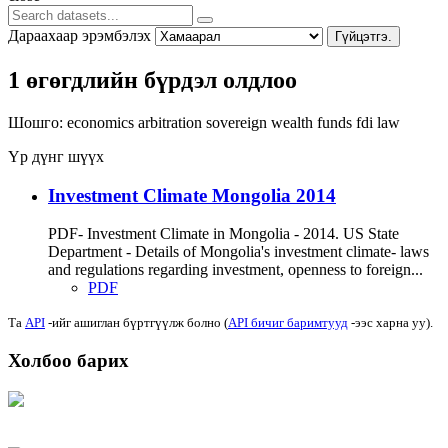
Дараахаар эрэмбэлэх
Гүйцэтгэ.
1 өгөгдлийн бүрдэл олдлоо
Шошго:
economics
arbitration
sovereign wealth funds
fdi
law
Үр дүнг шүүх
Investment Climate Mongolia 2014
PDF- Investment Climate in Mongolia - 2014. US State
Department - Details of Mongolia's investment climate- laws
and regulations regarding investment, openness to foreign...
PDF
Та
API
-ийг ашиглан бүртгүүлж болно (
API бичиг баримтууд
-ээс харна уу).
Холбоо барих
Хаяг: Ашигт малтмал, газрын тосны газар, Монгол Улс, Улаанбаатар хот
15170, Чингэлтэй дүүрэг, Барилгачдын талбай-3, Засгийн газрын XII байр,
баруун жигүүр