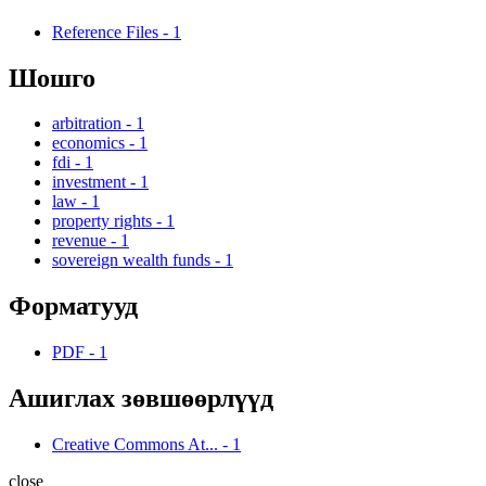
Reference Files
-
1
Шошго
arbitration
-
1
economics
-
1
fdi
-
1
investment
-
1
law
-
1
property rights
-
1
revenue
-
1
sovereign wealth funds
-
1
Форматууд
PDF
-
1
Ашиглах зөвшөөрлүүд
Creative Commons At...
-
1
close