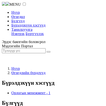
MENU
Нүүр
Өгөгдөл
Бүлгүүд
Бүрэлдэхүүн хэсгүүд
Танилцуулга
Нэвтрэх
Бүртгүүлэх
Эрдэс баялгийн боловсрол
Мэдлэгийн Портал
Нүүр
Өгөгдлийн бүрдлүүд
Бүрэлдэхүүн хэсгүүд
Орлогын менежмент
-
1
Бүлгүүд