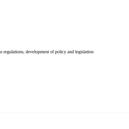
 regulations, development of policy and legislation
5170, Чингэлтэй дүүрэг, Барилгачдын талбай-3, Засгийн газрын XII байр, бару