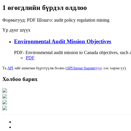
1 өгөгдлийн бүрдэл олдлоо
Форматууд:
PDF
Шошго:
audit
policy
regulation
mining
Үр дүнг шүүх
Environmental Audit Mission Objectives
PDF- Environmental audit mission to Canada objectives, such as
PDF
Та
API
-ийг ашиглан бүртгүүлж болно (
API бичиг баримтууд
-ээс харна уу).
Холбоо барих
Хаяг: Ашигт малтмал, газрын тосны газар, Монгол Улс, Улаанбаатар хот 1
Факс: 976-11-310370
Вэб админ: 976-51-263915
Цахим шуудан: info@mrpam.gov.mn