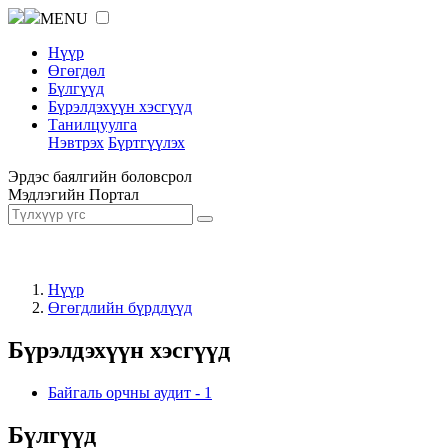
MENU
Нүүр
Өгөгдөл
Бүлгүүд
Бүрэлдэхүүн хэсгүүд
Танилцуулга
Нэвтрэх
Бүртгүүлэх
Эрдэс баялгийн боловсрол
Мэдлэгийн Портал
Нүүр
Өгөгдлийн бүрдлүүд
Бүрэлдэхүүн хэсгүүд
Байгаль орчны аудит
-
1
Бүлгүүд