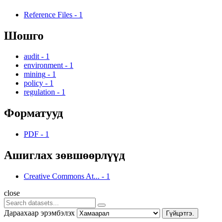
Reference Files
-
1
Шошго
audit
-
1
environment
-
1
mining
-
1
policy
-
1
regulation
-
1
Форматууд
PDF
-
1
Ашиглах зөвшөөрлүүд
Creative Commons At...
-
1
close
Дараахаар эрэмбэлэх
Гүйцэтгэ.