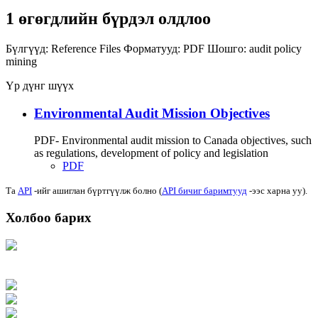
1 өгөгдлийн бүрдэл олдлоо
Бүлгүүд:
Reference Files
Форматууд:
PDF
Шошго:
audit
policy
mining
Үр дүнг шүүх
Environmental Audit Mission Objectives
PDF- Environmental audit mission to Canada objectives, such
as regulations, development of policy and legislation
PDF
Та
API
-ийг ашиглан бүртгүүлж болно (
API бичиг баримтууд
-ээс харна уу).
Холбоо барих
Хаяг: Ашигт малтмал, газрын тосны газар, Монгол Улс, Улаанбаатар хот
15170, Чингэлтэй дүүрэг, Барилгачдын талбай-3, Засгийн газрын XII байр,
баруун жигүүр
Факс: 976-11-310370
Вэб админ: 976-51-263915
Цахим шуудан: info@mrpam.gov.mn