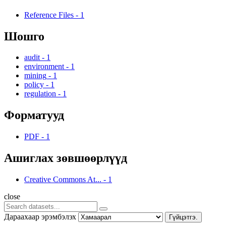
Reference Files
-
1
Шошго
audit
-
1
environment
-
1
mining
-
1
policy
-
1
regulation
-
1
Форматууд
PDF
-
1
Ашиглах зөвшөөрлүүд
Creative Commons At...
-
1
close
Дараахаар эрэмбэлэх
Гүйцэтгэ.