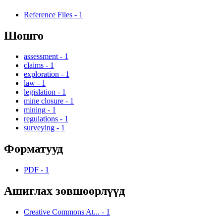
Reference Files
-
1
Шошго
assessment
-
1
claims
-
1
exploration
-
1
law
-
1
legislation
-
1
mine closure
-
1
mining
-
1
regulations
-
1
surveying
-
1
Форматууд
PDF
-
1
Ашиглах зөвшөөрлүүд
Creative Commons At...
-
1