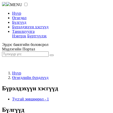
MENU
Нүүр
Өгөгдөл
Бүлгүүд
Бүрэлдэхүүн хэсгүүд
Танилцуулга
Нэвтрэх
Бүртгүүлэх
Эрдэс баялгийн боловсрол
Мэдлэгийн Портал
Нүүр
Өгөгдлийн бүрдлүүд
Бүрэлдэхүүн хэсгүүд
Тусгай зөвшөөрөл
-
1
Бүлгүүд