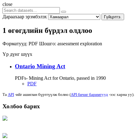
close
Дараахаар эрэмбэлэх
Гүйцэтгэ.
1 өгөгдлийн бүрдэл олдлоо
Форматууд:
PDF
Шошго:
assessment
exploration
Үр дүнг шүүх
Ontario Mining Act
PDFs- Mining Act for Ontario, passed in 1990
PDF
Та
API
-ийг ашиглан бүртгүүлж болно (
API бичиг баримтууд
-ээс харна уу).
Холбоо барих
Хаяг: Ашигт малтмал, газрын тосны газар, Монгол Улс, Улаанбаатар хот
15170, Чингэлтэй дүүрэг, Барилгачдын талбай-3, Засгийн газрын XII байр,
баруун жигүүр
Факс: 976-11-310370