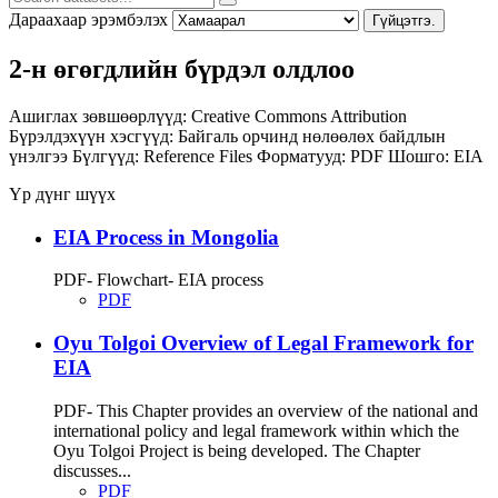
Дараахаар эрэмбэлэх
Гүйцэтгэ.
2-н өгөгдлийн бүрдэл олдлоо
Ашиглах зөвшөөрлүүд:
Creative Commons Attribution
Бүрэлдэхүүн хэсгүүд:
Байгаль орчинд нөлөөлөх байдлын
үнэлгээ
Бүлгүүд:
Reference Files
Форматууд:
PDF
Шошго:
EIA
Үр дүнг шүүх
EIA Process in Mongolia
PDF- Flowchart- EIA process
PDF
Oyu Tolgoi Overview of Legal Framework for
EIA
PDF- This Chapter provides an overview of the national and
international policy and legal framework within which the
Oyu Tolgoi Project is being developed. The Chapter
discusses...
PDF