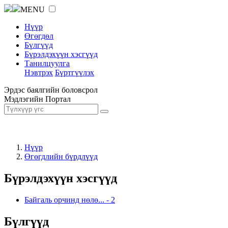
MENU
Нүүр
Өгөгдөл
Бүлгүүд
Бүрэлдэхүүн хэсгүүд
Танилцуулга
Нэвтрэх
Бүртгүүлэх
Эрдэс баялгийн боловсрол
Мэдлэгийн Портал
Нүүр
Өгөгдлийн бүрдлүүд
Бүрэлдэхүүн хэсгүүд
Байгаль орчинд нөлө...
-
2
Бүлгүүд