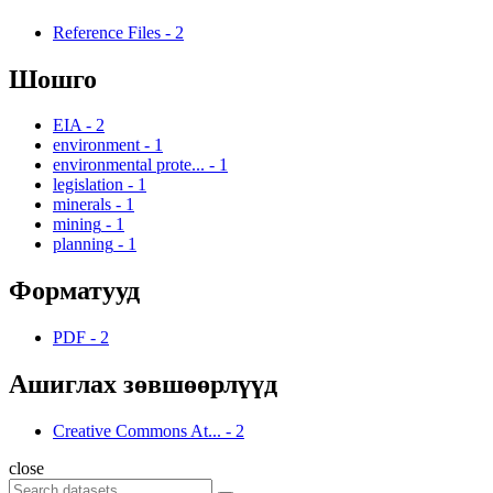
Reference Files
-
2
Шошго
EIA
-
2
environment
-
1
environmental prote...
-
1
legislation
-
1
minerals
-
1
mining
-
1
planning
-
1
Форматууд
PDF
-
2
Ашиглах зөвшөөрлүүд
Creative Commons At...
-
2
close