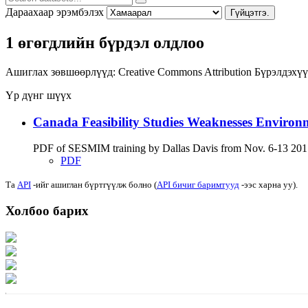
Дараахаар эрэмбэлэх
Гүйцэтгэ.
1 өгөгдлийн бүрдэл олдлоо
Ашиглах зөвшөөрлүүд:
Creative Commons Attribution
Бүрэлдэхүү
Үр дүнг шүүх
Canada Feasibility Studies Weaknesses Environ
PDF of SESMIM training by Dallas Davis from Nov. 6-13 2017 on
PDF
Та
API
-ийг ашиглан бүртгүүлж болно (
API бичиг баримтууд
-ээс харна уу).
Холбоо барих
Хаяг: Ашигт малтмал, газрын тосны газар, Монгол Улс, Улаанбаатар хот 1
Факс: 976-11-310370
Вэб админ: 976-51-263915
Цахим шуудан: info@mrpam.gov.mn