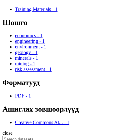
Training Materials
-
1
Шошго
economics
-
1
engineering
-
1
environment
-
1
geology
-
1
minerals
-
1
mining
-
1
risk assessment
-
1
Форматууд
PDF
-
1
Ашиглах зөвшөөрлүүд
Creative Commons At...
-
1
close