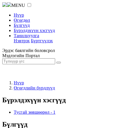
MENU
Нүүр
Өгөгдөл
Бүлгүүд
Бүрэлдэхүүн хэсгүүд
Танилцуулга
Нэвтрэх
Бүртгүүлэх
Эрдэс баялгийн боловсрол
Мэдлэгийн Портал
Нүүр
Өгөгдлийн бүрдлүүд
Бүрэлдэхүүн хэсгүүд
Тусгай зөвшөөрөл
-
1
Бүлгүүд