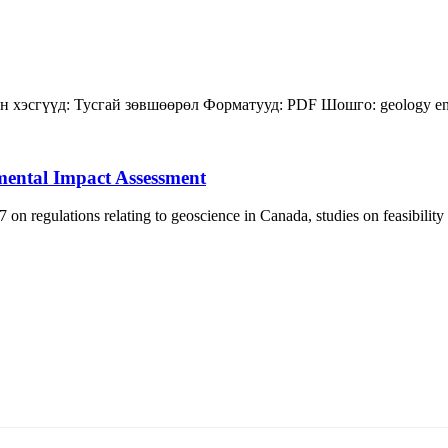
н хэсгүүд:
Тусгай зөвшөөрөл
Форматууд:
PDF
Шошго:
geology
e
mental Impact Assessment
 regulations relating to geoscience in Canada, studies on feasibility
5170, Чингэлтэй дүүрэг, Барилгачдын талбай-3, Засгийн газрын XII байр, бару