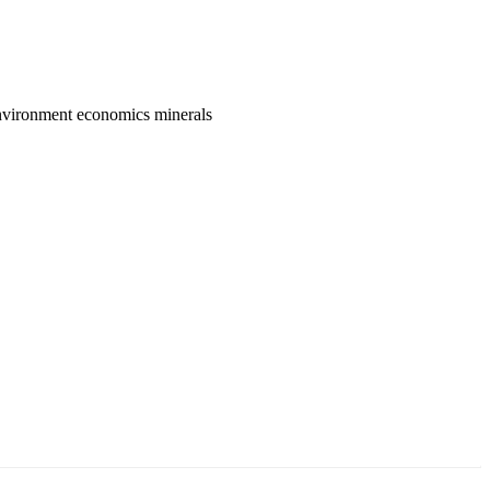
nvironment
economics
minerals
ун жигүүр