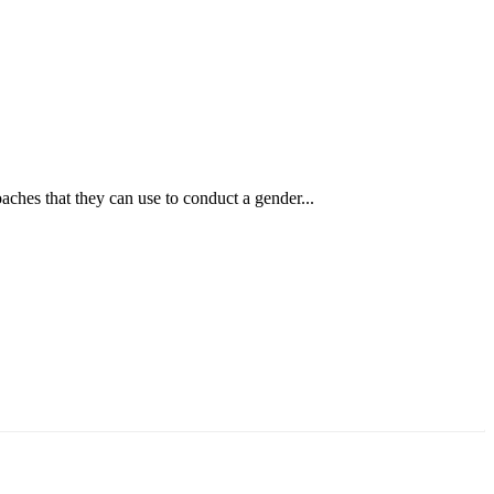
ches that they can use to conduct a gender...
ун жигүүр