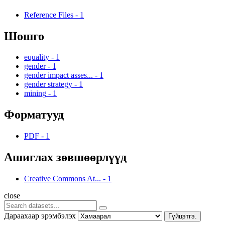
Reference Files
-
1
Шошго
equality
-
1
gender
-
1
gender impact asses...
-
1
gender strategy
-
1
mining
-
1
Форматууд
PDF
-
1
Ашиглах зөвшөөрлүүд
Creative Commons At...
-
1
close
Дараахаар эрэмбэлэх
Гүйцэтгэ.