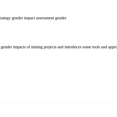
trategy
gender impact assessment
gender
 gender impacts of mining projects and introduces some tools and approa
5170, Чингэлтэй дүүрэг, Барилгачдын талбай-3, Засгийн газрын XII байр, бару