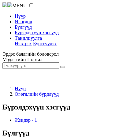
MENU
Нүүр
Өгөгдөл
Бүлгүүд
Бүрэлдэхүүн хэсгүүд
Танилцуулга
Нэвтрэх
Бүртгүүлэх
Эрдэс баялгийн боловсрол
Мэдлэгийн Портал
Нүүр
Өгөгдлийн бүрдлүүд
Бүрэлдэхүүн хэсгүүд
Жендэр
-
1
Бүлгүүд