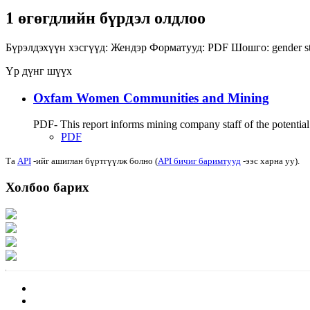
1 өгөгдлийн бүрдэл олдлоо
Бүрэлдэхүүн хэсгүүд:
Жендэр
Форматууд:
PDF
Шошго:
gender s
Үр дүнг шүүх
Oxfam Women Communities and Mining
PDF- This report informs mining company staff of the potential
PDF
Та
API
-ийг ашиглан бүртгүүлж болно (
API бичиг баримтууд
-ээс харна уу).
Холбоо барих
Хаяг: Ашигт малтмал, газрын тосны газар, Монгол Улс, Улаанбаатар хот 1
Факс: 976-11-310370
Вэб админ: 976-51-263915
Цахим шуудан: info@mrpam.gov.mn