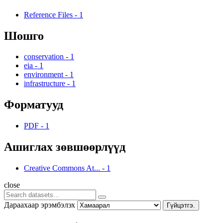
Reference Files
-
1
Шошго
conservation
-
1
eia
-
1
environment
-
1
infrastructure
-
1
Форматууд
PDF
-
1
Ашиглах зөвшөөрлүүд
Creative Commons At...
-
1
close
Дараахаар эрэмбэлэх
Гүйцэтгэ.