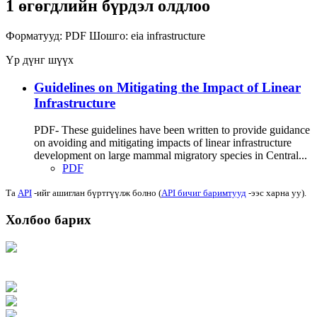
1 өгөгдлийн бүрдэл олдлоо
Форматууд:
PDF
Шошго:
eia
infrastructure
Үр дүнг шүүх
Guidelines on Mitigating the Impact of Linear
Infrastructure
PDF- These guidelines have been written to provide guidance
on avoiding and mitigating impacts of linear infrastructure
development on large mammal migratory species in Central...
PDF
Та
API
-ийг ашиглан бүртгүүлж болно (
API бичиг баримтууд
-ээс харна уу).
Холбоо барих
Хаяг: Ашигт малтмал, газрын тосны газар, Монгол Улс, Улаанбаатар хот
15170, Чингэлтэй дүүрэг, Барилгачдын талбай-3, Засгийн газрын XII байр,
баруун жигүүр
Факс: 976-11-310370
Вэб админ: 976-51-263915