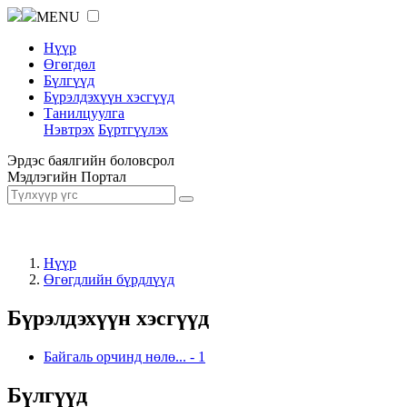
MENU
Нүүр
Өгөгдөл
Бүлгүүд
Бүрэлдэхүүн хэсгүүд
Танилцуулга
Нэвтрэх
Бүртгүүлэх
Эрдэс баялгийн боловсрол
Мэдлэгийн Портал
Нүүр
Өгөгдлийн бүрдлүүд
Бүрэлдэхүүн хэсгүүд
Байгаль орчинд нөлө...
-
1
Бүлгүүд