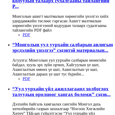
кодуудын талаарх судалгааны тайлангийн
P...
Монголын ашигт малтмалын хөрөнгийн үнэлгээ хийх
удирдамжийн төслөөс гаргасан Ашигт малтмалын
хөрөнгийн үнэлгээний кодуудын талаарх судалгааны
тайлангийн PDF файл
PDF
“Монголын уул уурхайн салбарын авлигын
эрсдэлийн үнэлгээ” сэдэвтэй материалын...
Агуулга: Монголын уул уурхайн салбарын өнөөгийн
байдал, хууль эрх зүйн орчин, Хайгуулын үе шат,
Ашиглалтын өмнөх үе шат, Ашиглалтын үе шат,
Ашиглалтын дараах үе шат тус бүрийн...
PDF
“Уул уурхайн үйл ажиллагаанд холбогдох
талуудын оролцоог хангах боломж” сэдэв...
Дэлхийн байгаль хамгаалах сангийн Монгол дахь
хөтөлбөрийн газрын захиалгаар “Ногоон Хөгжлийн
Хөтөч” ТББ-ын гүйцэтгэсэн “Уул уурхайн үйл