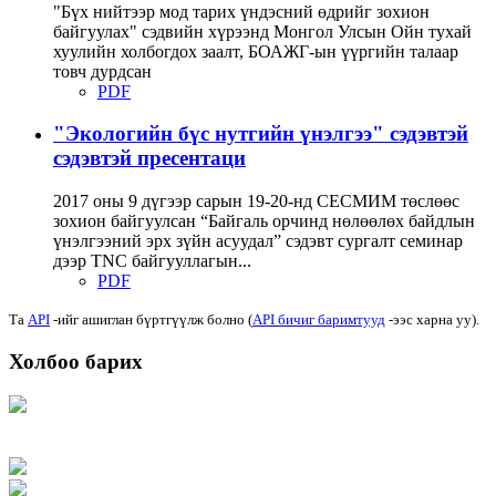
"Бүх нийтээр мод тарих үндэсний өдрийг зохион
байгуулах" сэдвийн хүрээнд Монгол Улсын Ойн тухай
хуулийн холбогдох заалт, БОАЖГ-ын үүргийн талаар
товч дурдсан
PDF
"Экологийн бүс нутгийн үнэлгээ" сэдэвтэй
сэдэвтэй пресентаци
2017 оны 9 дүгээр сарын 19-20-нд СЕСМИМ төслөөс
зохион байгуулсан “Байгаль орчинд нөлөөлөх байдлын
үнэлгээний эрх зүйн асуудал” сэдэвт сургалт семинар
дээр TNC байгууллагын...
PDF
Та
API
-ийг ашиглан бүртгүүлж болно (
API бичиг баримтууд
-ээс харна уу).
Холбоо барих
Хаяг: Ашигт малтмал, газрын тосны газар, Монгол Улс, Улаанбаатар хот
15170, Чингэлтэй дүүрэг, Барилгачдын талбай-3, Засгийн газрын XII байр,
баруун жигүүр
Факс: 976-11-310370
Вэб админ: 976-51-263915