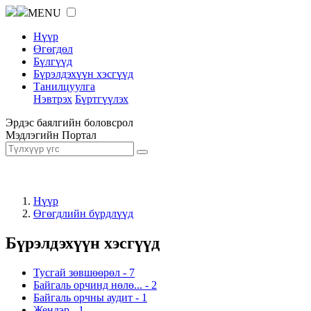
MENU
Нүүр
Өгөгдөл
Бүлгүүд
Бүрэлдэхүүн хэсгүүд
Танилцуулга
Нэвтрэх
Бүртгүүлэх
Эрдэс баялгийн боловсрол
Мэдлэгийн Портал
Нүүр
Өгөгдлийн бүрдлүүд
Бүрэлдэхүүн хэсгүүд
Тусгай зөвшөөрөл
-
7
Байгаль орчинд нөлө...
-
2
Байгаль орчны аудит
-
1
Жендэр
-
1