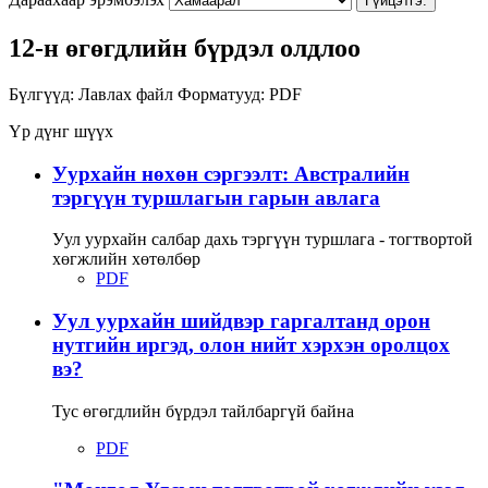
Гүйцэтгэ.
12-н өгөгдлийн бүрдэл олдлоо
Бүлгүүд:
Лавлах файл
Форматууд:
PDF
Үр дүнг шүүх
Уурхайн нөхөн сэргээлт: Австралийн
тэргүүн туршлагын гарын авлага
Уул уурхайн салбар дахь тэргүүн туршлага - тогтвортой
хөгжлийн хөтөлбөр
PDF
Уул уурхайн шийдвэр гаргалтанд орон
нутгийн иргэд, олон нийт хэрхэн оролцох
вэ?
Тус өгөгдлийн бүрдэл тайлбаргүй байна
PDF