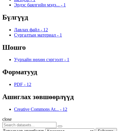
Эрдэс баялгийн мэдэ...
-
1
Бүлгүүд
Лавлах файл
-
12
Сургалтын материал
-
1
Шошго
Уурхайн нөхөн сэргээлт
-
1
Форматууд
PDF
-
12
Ашиглах зөвшөөрлүүд
Creative Commons At...
-
12
close
Дараахаар эрэмбэлэх