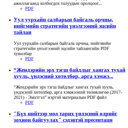
ажиллагаанд холбогдох талуудын оролцоог...
PDF
Уул уурхайн салбарын байгаль орчны,
нийгмийн стратегийн үнэлгээний эцсийн
тайлан
Уул уурхайн салбарын байгаль орчны, нийгмийн
стратегийн үнэлгээний эцсийн тайлангийн PDF
хувилбар
PDF
“Жендэрийн эрх тэгш байдлыг хангах тухай
хууль, үндэсний хөтөлбөр, арга хэмжэ...
“Жендэрийн эрх тэгш байдлыг хангах тухай хууль,
үндэсний хөтөлбөр, арга хэмжээний төлөвлөгөө (2017-
2021) - Эмхтгэл” нэртэй материалын PDF файл
PDF
"Бүх нийтээр мод тарих үндэсний өдрийг
зохион байгуулах" сэдэвтэй пресентаци