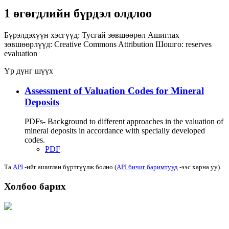
1 өгөгдлийн бүрдэл олдлоо
Бүрэлдэхүүн хэсгүүд:
Тусгай зөвшөөрөл
Ашиглах
зөвшөөрлүүд:
Creative Commons Attribution
Шошго:
reserves
evaluation
Үр дүнг шүүх
Assessment of Valuation Codes for Mineral
Deposits
PDFs- Background to different approaches in the valuation of
mineral deposits in accordance with specially developed
codes.
PDF
Та
API
-ийг ашиглан бүртгүүлж болно (
API бичиг баримтууд
-ээс харна уу).
Холбоо барих
Хаяг: Ашигт малтмал, газрын тосны газар, Монгол Улс, Улаанбаатар хот
15170, Чингэлтэй дүүрэг, Барилгачдын талбай-3, Засгийн газрын XII байр,
баруун жигүүр