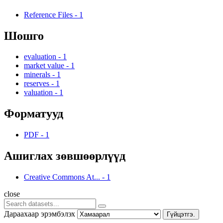
Reference Files
-
1
Шошго
evaluation
-
1
market value
-
1
minerals
-
1
reserves
-
1
valuation
-
1
Форматууд
PDF
-
1
Ашиглах зөвшөөрлүүд
Creative Commons At...
-
1
close
Дараахаар эрэмбэлэх
Гүйцэтгэ.