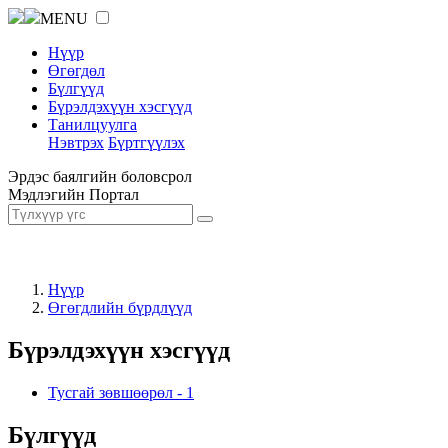
MENU
Нүүр
Өгөгдөл
Бүлгүүд
Бүрэлдэхүүн хэсгүүд
Танилцуулга
Нэвтрэх
Бүртгүүлэх
Эрдэс баялгийн боловсрол
Мэдлэгийн Портал
Нүүр
Өгөгдлийн бүрдлүүд
Бүрэлдэхүүн хэсгүүд
Тусгай зөвшөөрөл
-
1
Бүлгүүд